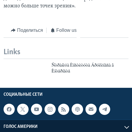
можно больше точек зрения».
Поделиться
Follow us
Links
Ñòðàíèöà Èíñòèòóòà Áðóêèíãñà â
Èíòåðíåòå
СОЦИАЛЬНЫЕ СЕТИ
ГОЛОС АМЕРИКИ