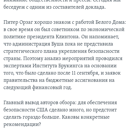
внимание общественности и прессы. Сегодня мы
беседуем с одним из составителей доклада.
Learning English
Питер Орзаг хорошо знаком с работой Белого Дома:
СОЦИАЛЬНЫЕ СЕТИ
в свое время он был советником по экономической
политике президента Клинтона. Он напоминает,
что администрация Буша пока не представила
стратегического плана укрепления безопасности
Языки
страны. Поэтому анализ мероприятий проводился
экспертами Института Брукингса на основании
того, что было сделано после 11 сентября, и заявок
правительства на бюджетные ассигнования на
следующий финансовый год.
Главный вывод авторов обзора: для обеспечения
безопасности США сделано много, но предстоит
сделать гораздо больше. Каковы конкретные
рекомендации?