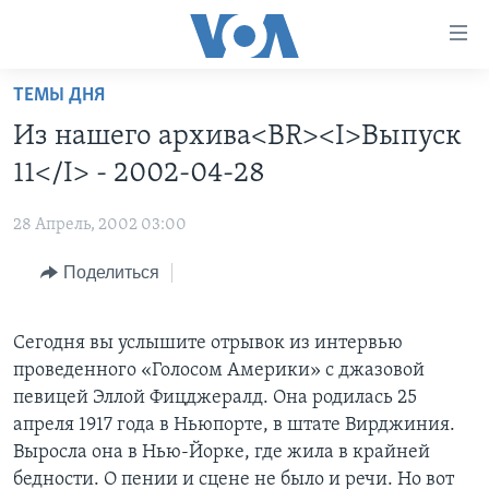
Линки
доступности
Перейти
ТЕМЫ ДНЯ
на
ГЛАВНОЕ
Из нашего архива<BR><I>Выпуск
основной
ПРОГРАММЫ
контент
11</I> - 2002-04-28
ПРОЕКТЫ
Перейти
АМЕРИКА
к
28 Апрель, 2002 03:00
ЭКСПЕРТИЗА
НОВОСТИ ЗА МИНУТУ
УЧИМ АНГЛИЙСКИЙ
основной
Поделиться
ИНТЕРВЬЮ
ИТОГИ
НАША АМЕРИКАНСКАЯ ИСТОРИЯ
навигации
Перейти
ФАКТЫ ПРОТИВ ФЕЙКОВ
ПОЧЕМУ ЭТО ВАЖНО?
А КАК В АМЕРИКЕ?
в
Сегодня вы услышите отрывок из интервью
ЗА СВОБОДУ ПРЕССЫ
ДИСКУССИЯ VOA
АРТЕФАКТЫ
поиск
проведенного «Голосом Америки» c джазовой
УЧИМ АНГЛИЙСКИЙ
ДЕТАЛИ
АМЕРИКАНСКИЕ ГОРОДКИ
певицей Эллой Фицджералд. Она родилась 25
апреля 1917 года в Ньюпорте, в штате Вирджиния.
ВИДЕО
НЬЮ-ЙОРК NEW YORK
ТЕСТЫ
Выросла она в Нью-Йорке, где жила в крайней
ПОДПИСКА НА НОВОСТИ
АМЕРИКА. БОЛЬШОЕ ПУТЕШЕСТВИЕ
бедности. О пении и сцене не было и речи. Но вот