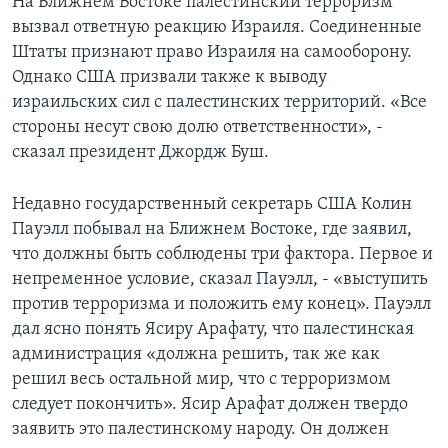
На Ближнем Востоке палестинский терроризм
вызвал ответную реакцию Израиля. Соединенные
Learning English
Штаты признают право Израиля на самооборону.
Однако США призвали также к выводу
СОЦИАЛЬНЫЕ СЕТИ
израильских сил с палестинских территорий. «Все
стороны несут свою долю ответственности», -
сказал президент Джордж Буш.
Языки
Недавно государственный секретарь США Колин
Пауэлл побывал на Ближнем Востоке, где заявил,
что должны быть соблюдены три фактора. Первое и
непременное условие, сказал Пауэлл, - «выступить
против терроризма и положить ему конец». Пауэлл
дал ясно понять Ясиру Арафату, что палестинская
администрация «должна решить, так же как
решил весь остальной мир, что с терроризмом
следует покончить». Ясир Арафат должен твердо
заявить это палестинскому народу. Он должен