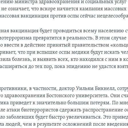
нению министра здравоохранения и социальных услу
о не означает, что вскоре начнется кампания массовых
массовая вакцинация против оспы сейчас нецелесообра
ная вакцинация будет проводиться всему населению с
иотерроризма превратится в реальность. В этом случае
о ввести в действие принятый правительством «кольц
ривает, что при вспышке оспы медики будут искать че
зила болезнь, и выявить всех, кто находился с ним в к
асширяться до тех пор, пока эпидемию не удастся взят
 противники, в частности, доктор Уильям Бикнелл, со
о здравоохранения Бостонского университета. Они счи
тика приведет к значительно большим потерям. По мн
сле атаки биотеррористов сдержать распространение о
сло заболевших будет быстро увеличиваться. Это приве
ла людей, чем в результате осложнений после введени