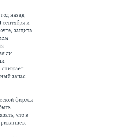
 год назад
1 сентября и
очте, защита
тком
ны
зя ли
ии
е снижает
нный запас
ческой фирмы
быть
зать, что в
ериканцев.