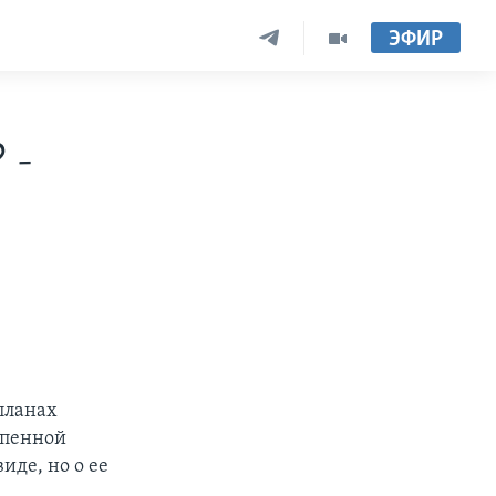
ЭФИР
 -
планах
спенной
иде, но о ее