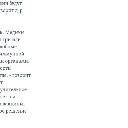
зни будут
оворит д-р
ик. Медики
 три или
одобные
й иммунной
ми органами.
мерти
пы, - говорит
ит
мучительное
се за и
ии вакцины,
ное решение