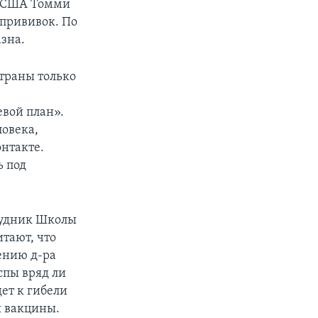
г США Томми
 прививок. По
зна.
траны только
евой план».
ловека,
онтакте.
ь под
трудник Школы
тают, что
ению д-ра
спы вряд ли
дет к гибели
я вакцины.