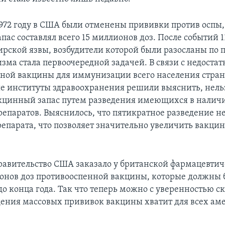
1972 году в США были отменены прививки против оспы,
ас составлял всего 15 миллионов доз. После событий 1
рской язвы, возбудители которой были разосланы по п
зма стала первоочередной задачей. В связи с недоста
ной вакцины для иммунизации всего населения стра
 институты здравоохранения решили выяснить, нель
кцинный запас путем разведения имеющихся в налич
епаратов. Выяснилось, что пятикратное разведение н
репарата, что позволяет значительно увеличить вакци
правительство США заказало у британской фармацевти
онов доз противооспенной вакцины, которые должны 
о конца года. Так что теперь можно с уверенностью ска
дения массовых прививок вакцины хватит для всех ам