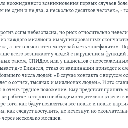
сле неожиданного возникновения первых случаев боле
не один и не два, а несколько десятков человек», - г
ротив оспы небезопасна, но риск относительно невел
о из каждого миллиона иммунизированных скончаются
ека, а несколько сотен могут заболеть энцефалитом. П
аще всего возникают у людей с нарушением функци
ьных раком, СПИДом или у пациентов с пересаженны
ывает д-р Бикнелл, отказ от вакцинации приведет к с
ольшего числа людей: «В случае контакта с вирусом ос
йдет о сотнях, тысячах и миллионах людей». И это став
о в очень трудное положение. Ему предстоит принять 
 выработке которого необходимо тщательно взвесить в
ре того, как будут появляться все новые и новые парт
м, как следует поступить, не исчезнут, но окончатель
 через несколько месяцев.