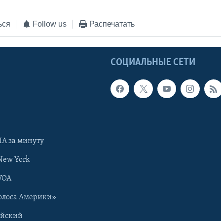
ься
Follow us
Распечатать
Ы
СОЦИАЛЬНЫЕ СЕТИ
А за минуту
New York
VOA
олоса Америки»
ийский