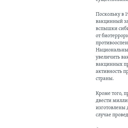
Поскольку в 
вакцинный зап
вспышки сиби
от биотеррори
противооспен
Национальные
увеличить ва
вакцинных пр
активность п
страны.
Кроме того, 
двести милли
изготовлены д
случае прове