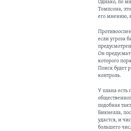
Однако, по м
Томпсона, эт
его мнению, 
Противооспен
если угроза б
предусмотрен
Он предусмат
которого пора
Поиск будет р
контроль.
У плана есть
общественног
подобная так
Бикнелла, по
удастся, и чи
большего чис