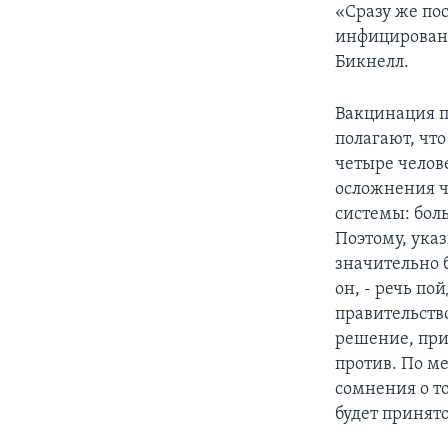
«Сразу же по
инфицированы 
Бикнелл.
Вакцинация п
полагают, чт
четыре челов
осложнения ч
системы: бол
Поэтому, указ
значительно б
он, - речь по
правительств
решение, при
против. По ме
сомнения о то
будет принято