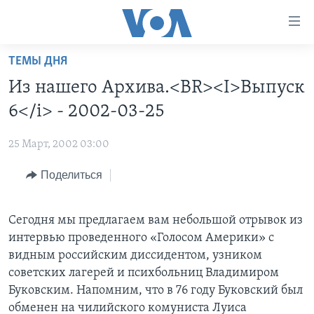
Линки
доступности
Перейти
ТЕМЫ ДНЯ
на
ГЛАВНОЕ
Из нашего Архива.<BR><I>Выпуск
основной
ПРОГРАММЫ
контент
6</i> - 2002-03-25
ПРОЕКТЫ
Перейти
АМЕРИКА
к
25 Март, 2002 03:00
ЭКСПЕРТИЗА
НОВОСТИ ЗА МИНУТУ
УЧИМ АНГЛИЙСКИЙ
основной
Поделиться
ИНТЕРВЬЮ
ИТОГИ
НАША АМЕРИКАНСКАЯ ИСТОРИЯ
навигации
Перейти
ФАКТЫ ПРОТИВ ФЕЙКОВ
ПОЧЕМУ ЭТО ВАЖНО?
А КАК В АМЕРИКЕ?
в
Сегодня мы предлагаем вам небольшой отрывок из
ЗА СВОБОДУ ПРЕССЫ
ДИСКУССИЯ VOA
АРТЕФАКТЫ
поиск
интервью проведенного «Голосом Америки» с
УЧИМ АНГЛИЙСКИЙ
ДЕТАЛИ
АМЕРИКАНСКИЕ ГОРОДКИ
видным российским диссидентом, узником
советских лагерей и психбольниц Владимиром
ВИДЕО
НЬЮ-ЙОРК NEW YORK
ТЕСТЫ
Буковским. Напомним, что в 76 году Буковский был
ПОДПИСКА НА НОВОСТИ
АМЕРИКА. БОЛЬШОЕ ПУТЕШЕСТВИЕ
обменен на чилийского комуниста Луиса