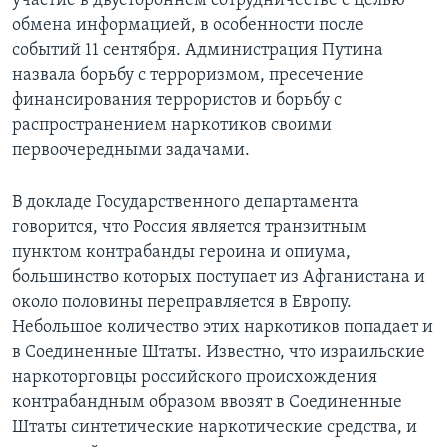
участие в двустороннем сотрудничестве с целью
обмена информацией, в особенности после
Learning English
событий 11 сентября. Администрация Путина
назвала борьбу с терроризмом, пресечение
СОЦИАЛЬНЫЕ СЕТИ
финансирования террористов и борьбу с
распространением наркотиков своими
первоочередными задачами.
Языки
В докладе Государственного департамента
говорится, что Россия является транзитным
пунктом контрабанды героина и опиума,
большинство которых поступает из Афганистана и
около половины переправляется в Европу.
Небольшое количество этих наркотиков попадает и
в Соединенные Штаты. Известно, что израильские
наркоторговцы российского происхождения
контрабандным образом ввозят в Соединенные
Штаты синтетические наркотические средства, и