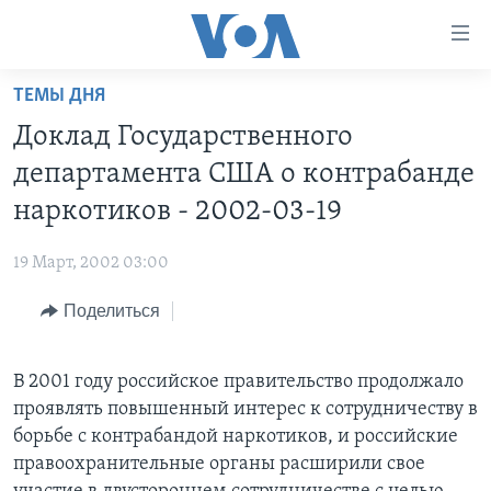
Линки
доступности
Перейти
ТЕМЫ ДНЯ
на
ГЛАВНОЕ
Доклад Государственного
основной
ПРОГРАММЫ
контент
департамента США о контрабанде
ПРОЕКТЫ
Перейти
АМЕРИКА
наркотиков - 2002-03-19
к
ЭКСПЕРТИЗА
НОВОСТИ ЗА МИНУТУ
УЧИМ АНГЛИЙСКИЙ
основной
19 Март, 2002 03:00
ИНТЕРВЬЮ
ИТОГИ
НАША АМЕРИКАНСКАЯ ИСТОРИЯ
навигации
Перейти
Поделиться
ФАКТЫ ПРОТИВ ФЕЙКОВ
ПОЧЕМУ ЭТО ВАЖНО?
А КАК В АМЕРИКЕ?
в
ЗА СВОБОДУ ПРЕССЫ
ДИСКУССИЯ VOA
АРТЕФАКТЫ
поиск
В 2001 году российское правительство продолжало
УЧИМ АНГЛИЙСКИЙ
ДЕТАЛИ
АМЕРИКАНСКИЕ ГОРОДКИ
проявлять повышенный интерес к сотрудничеству в
ВИДЕО
НЬЮ-ЙОРК NEW YORK
ТЕСТЫ
борьбе с контрабандой наркотиков, и российские
правоохранительные органы расширили свое
ПОДПИСКА НА НОВОСТИ
АМЕРИКА. БОЛЬШОЕ ПУТЕШЕСТВИЕ