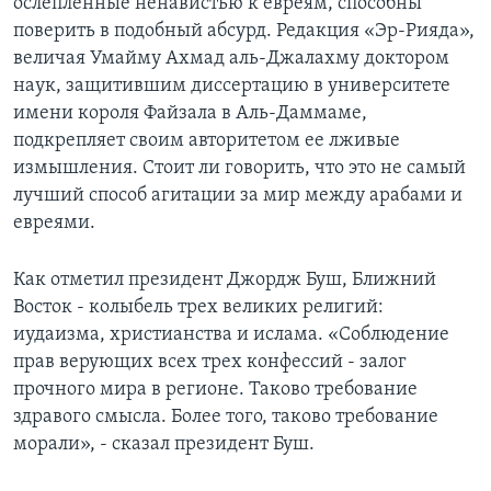
ослепленные ненавистью к евреям, способны
поверить в подобный абсурд. Редакция «Эр-Рияда»,
величая Умайму Ахмад аль-Джалахму доктором
наук, защитившим диссертацию в университете
имени короля Файзала в Аль-Даммаме,
подкрепляет своим авторитетом ее лживые
измышления. Стоит ли говорить, что это не самый
лучший способ агитации за мир между арабами и
евреями.
Как отметил президент Джордж Буш, Ближний
Восток - колыбель трех великих религий:
иудаизма, христианства и ислама. «Соблюдение
прав верующих всех трех конфессий - залог
прочного мира в регионе. Таково требование
здравого смысла. Более того, таково требование
морали», - сказал президент Буш.