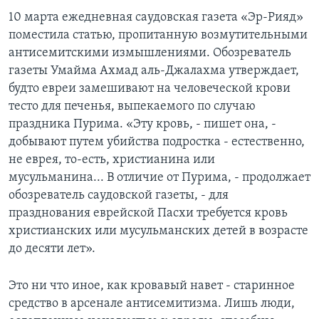
10 марта ежедневная саудовская газета «Эр-Рияд»
поместила статью, пропитанную возмутительными
антисемитскими измышлениями. Обозреватель
газеты Умайма Ахмад аль-Джалахма утверждает,
будто евреи замешивают на человеческой крови
тесто для печенья, выпекаемого по случаю
праздника Пурима. «Эту кровь, - пишет она, -
добывают путем убийства подростка - естественно,
не еврея, то-есть, христианина или
мусульманина... В отличие от Пурима, - продолжает
обозреватель саудовской газеты, - для
празднования еврейской Пасхи требуется кровь
христианских или мусульманских детей в возрасте
до десяти лет».
Это ни что иное, как кровавый навет - старинное
средство в арсенале антисемитизма. Лишь люди,