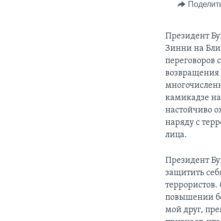
Поделит
Президент Бу
Зинни на Бли
переговоров 
возвращения 
многочисленн
камикадзе на
настойчиво о
наряду с тер
лица.
Президент Бу
защитить себя
террористов. 
повышении бе
мой друг, пр