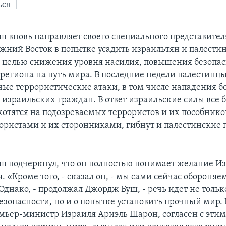
ься
ш вновь направляет своего специального представите
жний Восток в попытке усадить израильтян и палестин
с целью снижения уровня насилия, повышения безопас
региона на путь мира. В последние недели палестинц
ые террористические атаки, в том числе нападения б
 израильских граждан. В ответ израильские силы все 
хотятся на подозреваемых террористов и их пособнико
рористами и их сторонниками, гибнут и палестинские
ш подчеркнул, что он полностью понимает желание И
. «Кроме того, - сказал он, - мы сами сейчас обороняе
Однако, - продолжал Джордж Буш, - речь идет не тольк
зопасности, но и о попытке установить прочный мир. 
емьер-министр Израиля Ариэль Шарон, согласен с этим