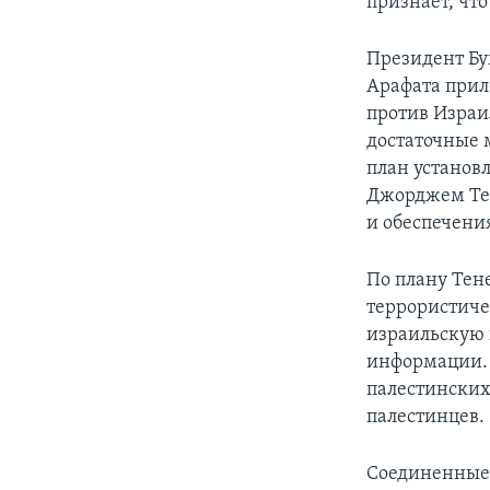
признает, чт
Президент Бу
Арафата прил
против Израи
достаточные м
план установ
Джорджем Тен
и обеспечени
По плану Тен
террористиче
израильскую 
информации. 
палестинских
палестинцев.
Соединенные 