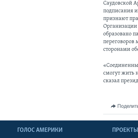
Саудовской А
подписания и
признают пра
Организации 
образовано п
переговоров 
сторонами об
«Соединенные
смогут жить н
сказал прези
Поделит
ГОЛОС АМЕРИКИ
ПРОЕКТ