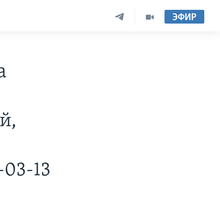
ЭФИР
а
й,
-03-13