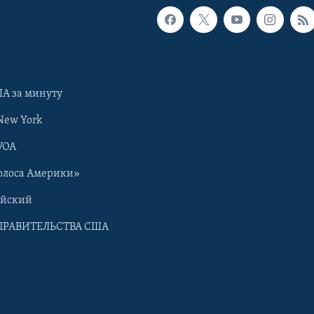
А за минуту
New York
VOA
олоса Америки»
ийский
ПРАВИТЕЛЬСТВА США