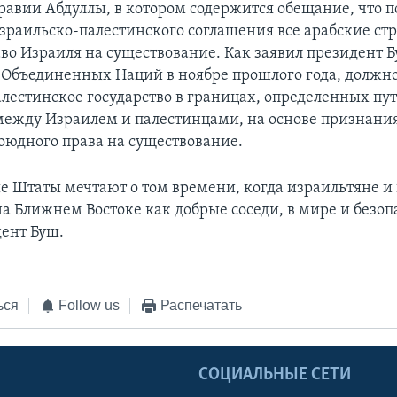
равии Абдуллы, в котором содержится обещание, что п
зраильско-палестинского соглашения все арабские ст
во Израиля на существование. Как заявил президент Б
Объединенных Наций в ноябре прошлого года, должн
алестинское государство в границах, определенных пу
между Израилем и палестинцами, на основе признани
оюдного права на существование.
 Штаты мечтают о том времени, когда израильтяне и
а Ближнем Востоке как добрые соседи, в мире и безопа
дент Буш.
ься
Follow us
Распечатать
Ы
СОЦИАЛЬНЫЕ СЕТИ