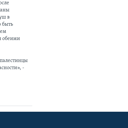
осле
раны
уш в
о быть
тем
я обеими
 палестинцы
сности», -