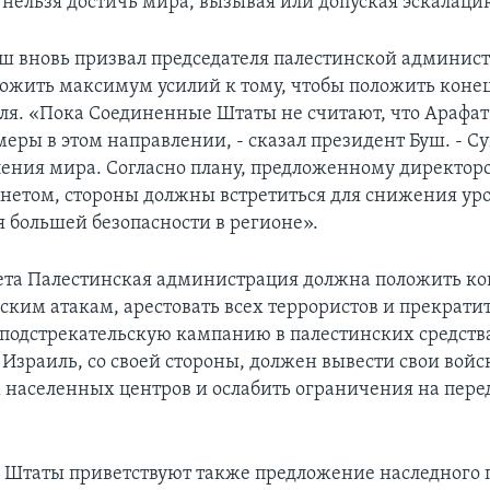
о нельзя достичь мира, вызывая или допуская эскалаци
ш вновь призвал председателя палестинской админис
ожить максимум усилий к тому, чтобы положить коне
ля. «Пока Соединенные Штаты не считают, что Арафа
еры в этом направлении, - сказал президент Буш. - С
ления мира. Согласно плану, предложенному директор
етом, стороны должны встретиться для снижения ур
я большей безопасности в регионе».
ета Палестинская администрация должна положить ко
ским атакам, арестовать всех террористов и прекратит
подстрекательскую кампанию в палестинских средств
Израиль, со своей стороны, должен вывести свои войс
 населенных центров и ослабить ограничения на пер
Штаты приветствуют также предложение наследного