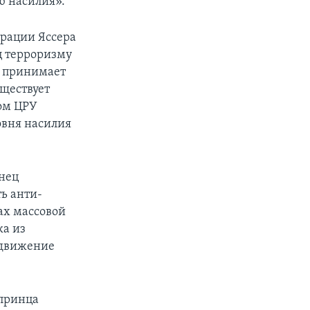
ю насилия».
трации Яссера
ц терроризму
т принимает
уществует
ом ЦРУ
овня насилия
нец
ь анти-
ах массовой
ка из
едвижение
 принца