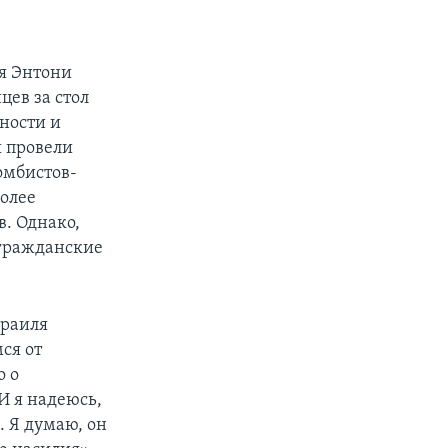
ля Энтони
цев за стол
ности и
ы провели
омбистов-
более
в. Однако,
 гражданские
зраиля
мся от
о о
И я надеюсь,
. Я думаю, он