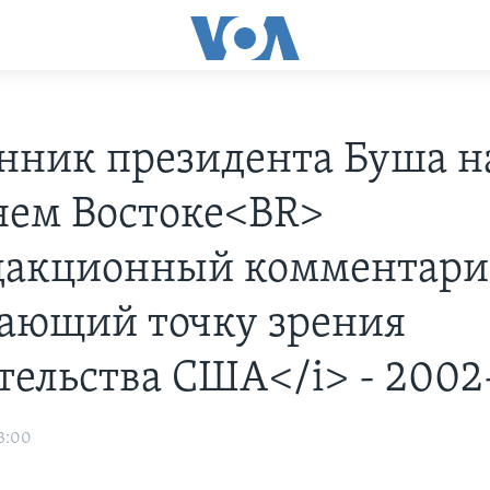
нник президента Буша н
ем Востоке<BR>
дакционный комментари
ающий точку зрения
тельства США</i> - 2002
3:00