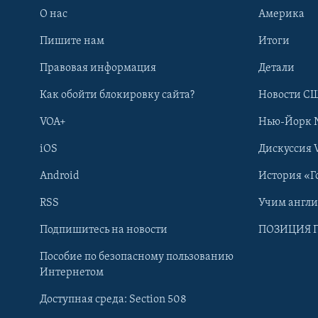
О нас
Америка
Пишите нам
Итоги
Правовая информация
Детали
Как обойти блокировку сайта?
Новости СШ
VOA+
Нью-Йорк 
iOS
Дискуссия 
Android
История «Г
RSS
Учим англ
Learning English
Подпишитесь на новости
ПОЗИЦИЯ 
Пособие по безопасному пользованию
СОЦИАЛЬНЫЕ СЕТИ
Интернетом
Доступная среда: Section 508