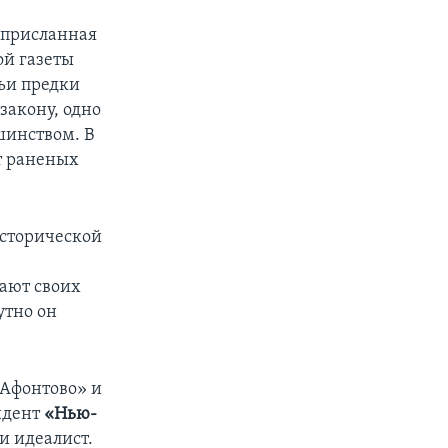
 присланная
ой газеты
чьи предки
закону, одно
шинством. В
т раненых
исторической
е
ают своих
утно он
.
«Афонтово» и
ндент
«Нью-
и идеалист.