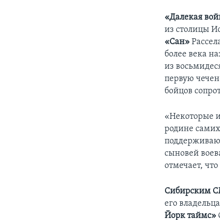
«Далекая войн
из столицы И
«Сан»
Рассела
более века на
из восьмидес
первую чечен
бойцов сопро
«Некоторые и
родине самих
поддерживают
сыновей воев
отмечает, чт
Сибирским С
его владельц
Йорк таймс»