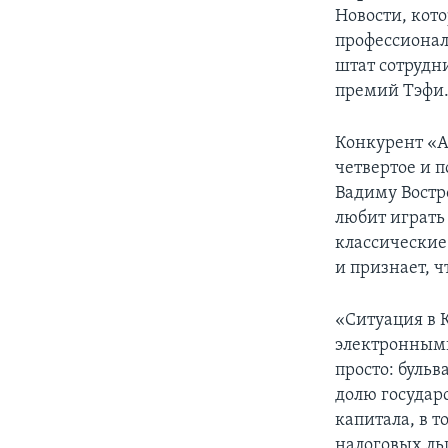
Новости, кот
профессионал
штат сотрудни
премий Тэфи
Конкурент «А
четвертое и п
Вадиму Востро
любит играть 
классические 
и признает, 
«Ситуация в 
электронными
просто: буль
долю государ
капитала, в 
налоговых ль