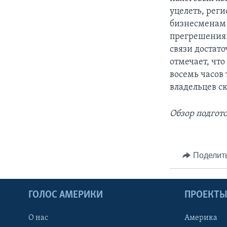
уцелеть, рег
бизнесменам 
прегрешения.
связи достат
отмечает, что
восемь часов
владельцев с
Обзор подгот
Поделит
ГОЛОС АМЕРИКИ
ПРОЕКТ
О нас
Америка