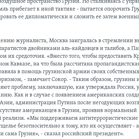
 воздушное пространство Грузии. Но сталкиваясь с упр
ль прибегает к иной тактике - пытается опорочить Гр
ировать ее дипломатически и сломить ее затем военн
нению журналиста, Москва заигралась в стремлении в
паратистов двойниками аль-кайдовцев и талибов, а П
ом их средоточия. «Вместо того, чтобы предоставить 
ом Кавказе, на что была рассчитана пропагандистска
авила в помощь грузинской армии своих собственных
роризмом, - замечает Сокор. - Таким образом, грузины
няют проблему, заключавшую, как утверждала Россия, 
анию. Как и в случае с появлением американских солда
Азии, администрация Путина после негодующих возгл
сутствие американцев в Грузии, проявив нормальный
 реализм. «Мы поддерживаем антитеррористические 
щелье безотносительно к тому, кто их осуществляет -
и сама Грузия», - сказал российский президент».