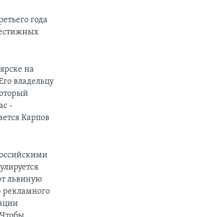
ретьего года
престижных
ярске на
 Его владельцу
который
ас -
шается Карпов
российскими
улируется
ют львиную
ю рекламного
мации
 Чтобы