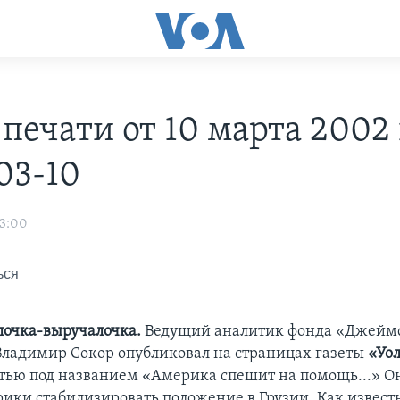
печати от 10 марта 2002 г
03-10
03:00
ься
лочка-выручалочка.
Ведущий аналитик фонда «Джеймс
ладимир Сокор опубликовал на страницах газеты
«Уол
тью под названием «Америка спешит на помощь...» О
ики стабилизировать положение в Грузии. Как известн