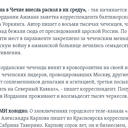
а в Чечне внесла раскол в их среду»,
- так начинается
ордании Аммана заметка корреспондента балтиморск
 Уоркинга. Автор пишет о восьми тысячах чеченцев, 
зад бежали сюда от преследований царской России. По 
яти мест в парламенте закреплено за чеченским мень
скую войну в амманской больнице лечились семьдеся
тивления.
орданские чеченцы винят в кровопролитии на своей 
 чеченских лидеров, провоцировавших Москву, други
 соплеменников деньгами и агитацией, третьи посыл
ать на Северный Кавказ», - пишет корреспондент. Поп
о в Иордании проживают и восемьдесят тысяч черкесов
МИ холодно.
О злоключениях городского теле-канала 
а Александра Карпова пишет из Красноярска корреспо
Сабрина Таверниз. Карпову сорок лет, он и бизнесмен, 