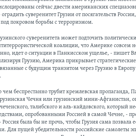
ислоцированы сейчас двести американских спецназов
- оградить суверенитет Грузии от посягательств России
 под покровом борьбы с терроризмом.
узинского суверенитета может подточить политическ
итеррористической коалиции, что Америке совсем не
венно, идет о ситуации в Панкисском ущелье, - пишет 
билизируя Грузию, Америка прикрывает стратегически
связанные с будущим транзитом через Грузию в Европ
.
 о чем беспрестанно трубит кремлевская пропаганда, 
 грузинская Чечня или грузинский мини-Афганистан, о
 чеченского, талибского и аль-кайдовского, который н
едствами, опробованными Россией в самой Чечне, - п
 - Россия была бы не прочь, чтобы Грузия сама позвала 
ми. Для пущей убедительности российские самолеты э