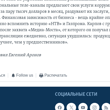
иональные теле-каналы предлагают свои услуги корр
за пару тысяч долларов в месяц, раздувают их заслуг
 Финансовая зависимость от бизнеса - вещь крайне опа
очно вспомнить историю «НТВ» и Газпрома. Карпов с г
 после захвата «Медиа-Моста», от которого он получал
 трансляции ежедневно, ситуация ухудшилась: продукц
кучнее, чем у предшественников».
овил Евгений Аронов
ься
Follow us
Распечатать
Ы
СОЦИАЛЬНЫЕ СЕТИ