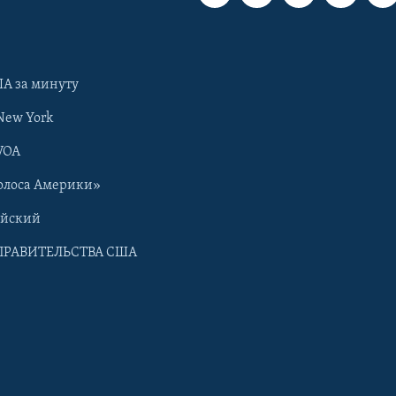
А за минуту
New York
VOA
олоса Америки»
ийский
ПРАВИТЕЛЬСТВА США