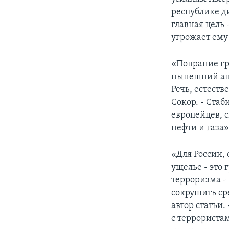
республике д
главная цель 
угрожает ему
«Попрание гр
нынешний ант
Речь, естест
Сокор. - Ста
европейцев, 
нефти и газа»
«Для России,
ущелье - это
терроризма -
сокрушить ср
автор статьи.
с террориста