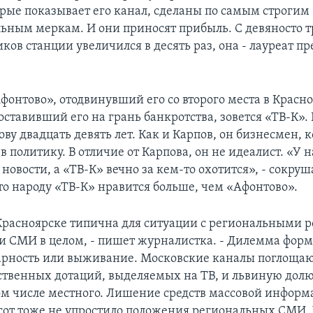
орые показывает его канал, сделаны по самым строгим
ьным меркам. И они приносят прибыль. С девяносто т
ков станции увеличился в десять раз, она - лауреат 
.
фонтово», отодвинувший его со второго места в Красно
оставивший его на грань банкротства, зовется «ТВ-К».
ву двадцать девять лет. Как и Карпов, он бизнесмен, 
в политику. В отличие от Карпова, он не идеалист. «У н
новости, а «ТВ-К» вечно за кем-то охотится», - сокру
что народу «ТВ-К» нравится больше, чем «Афонтово».
Красноярске типична для ситуации с региональными 
 СМИ в целом, - пишет журналистка. - Дилемма форм
варность или выживание. Московские каналы поглоща
ственных дотаций, выделяемых на ТВ, и львиную дол
том числе местного. Лишение средств массовой инфор
гот тоже не упростило положения региональных СМИ.