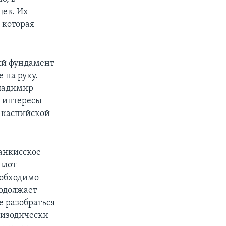
цев. Их
, которая
ий фундамент
 на руку.
Владимир
е интересы
у каспийской
Панкисское
плот
еобходимо
родолжает
ее разобраться
пизодически