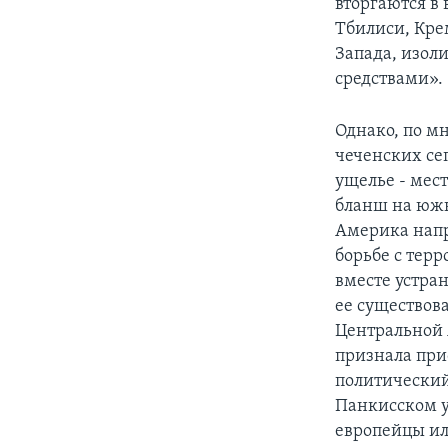
вторгаются в
Тбилиси, Крем
Запада, изол
средствами».
Однако, по м
чеченских се
ущелье - мест
бланш на южн
Америка напр
борьбе с тер
вместе устра
ее существов
Центральной 
признала при
политический
Панкисском у
европейцы ил