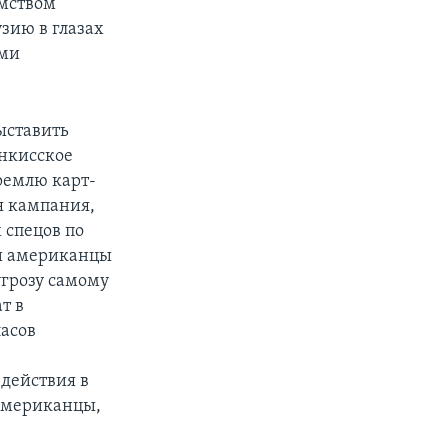
ямством
узию в глазах
ыми
ыставить
анкисское
Кремлю карт-
я кампания,
 спецов по
 и американцы
угрозу самому
т в
асов
действия в
 американцы,