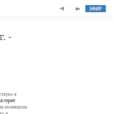
ЭФИР
. -
таун» в
л стрит
на посвящена
о, в