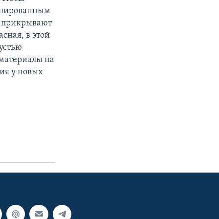
умпированным
и, прикрывают
сная, в этой
рустью
 материалы на
ия у новых