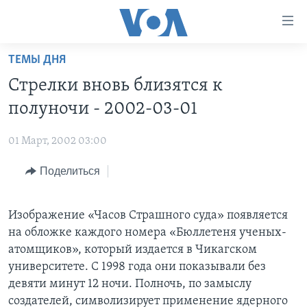
Линки
доступности
Перейти
ТЕМЫ ДНЯ
на
ГЛАВНОЕ
Стрелки вновь близятся к
основной
ПРОГРАММЫ
контент
полуночи - 2002-03-01
ПРОЕКТЫ
Перейти
АМЕРИКА
к
01 Март, 2002 03:00
ЭКСПЕРТИЗА
НОВОСТИ ЗА МИНУТУ
УЧИМ АНГЛИЙСКИЙ
основной
Поделиться
ИНТЕРВЬЮ
ИТОГИ
НАША АМЕРИКАНСКАЯ ИСТОРИЯ
навигации
Перейти
ФАКТЫ ПРОТИВ ФЕЙКОВ
ПОЧЕМУ ЭТО ВАЖНО?
А КАК В АМЕРИКЕ?
в
Изображение «Часов Страшного суда» появляется
ЗА СВОБОДУ ПРЕССЫ
ДИСКУССИЯ VOA
АРТЕФАКТЫ
поиск
на обложке каждого номера «Бюллетеня ученых-
УЧИМ АНГЛИЙСКИЙ
ДЕТАЛИ
АМЕРИКАНСКИЕ ГОРОДКИ
атомщиков», который издается в Чикагском
университете. С 1998 года они показывали без
ВИДЕО
НЬЮ-ЙОРК NEW YORK
ТЕСТЫ
девяти минут 12 ночи. Полночь, по замыслу
ПОДПИСКА НА НОВОСТИ
АМЕРИКА. БОЛЬШОЕ ПУТЕШЕСТВИЕ
создателей, символизирует применение ядерного