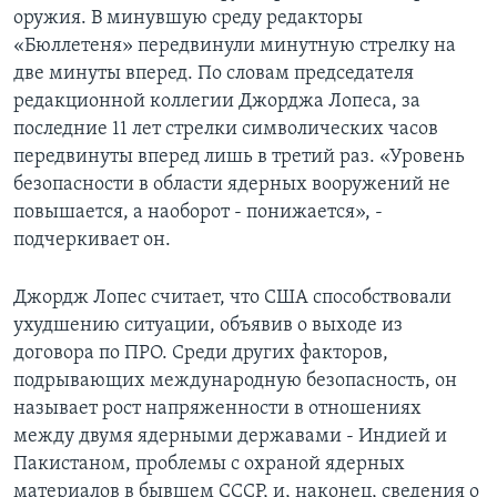
оружия. В минувшую среду редакторы
Learning English
«Бюллетеня» передвинули минутную стрелку на
две минуты вперед. По словам председателя
СОЦИАЛЬНЫЕ СЕТИ
редакционной коллегии Джорджа Лопеса, за
последние 11 лет стрелки символических часов
передвинуты вперед лишь в третий раз. «Уровень
безопасности в области ядерных вооружений не
Языки
повышается, а наоборот - понижается», -
подчеркивает он.
Джордж Лопес считает, что США способствовали
ухудшению ситуации, объявив о выходе из
договора по ПРО. Среди других факторов,
подрывающих международную безопасность, он
называет рост напряженности в отношениях
между двумя ядерными державами - Индией и
Пакистаном, проблемы с охраной ядерных
материалов в бывшем СССР, и, наконец, сведения о