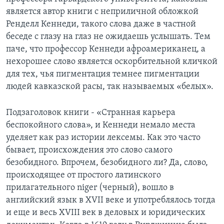
является автор книги с неприличной обложкой
Learning English
Ренделл Кеннеди, такого слова даже в частной
беседе с глазу на глаз не ожидаешь услышать. Тем
СОЦИАЛЬНЫЕ СЕТИ
паче, что профессор Кеннеди афроамериканец, а
нехорошее слово является оскорбительной кличкой
для тех, чья пигментация темнее пигментации
людей кавказской расы, так называемых «белых».
Языки
Подзаголовок книги - «Странная карьера
беспокойного слова», и Кеннеди немало места
уделяет как раз истории лексемы. Как это часто
бывает, происхождения это слово самого
безобидного. Впрочем, безобидного ли? Да, слово,
происходящее от простого латинского
прилагательного niger (черный), вошло в
английский язык в XVII веке и употреблялось тогда
и еще и весь XVIII век в деловых и юридических