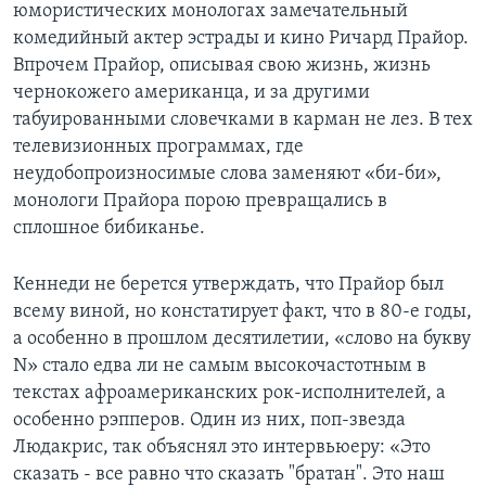
юмористических монологах замечательный
комедийный актер эстрады и кино Ричард Прайор.
Впрочем Прайор, описывая свою жизнь, жизнь
чернокожего американца, и за другими
табуированными словечками в карман не лез. В тех
телевизионных программах, где
неудобопроизносимые слова заменяют «би-би»,
монологи Прайора порою превращались в
сплошное бибиканье.
Кеннеди не берется утверждать, что Прайор был
всему виной, но констатирует факт, что в 80-е годы,
а особенно в прошлом десятилетии, «слово на букву
N» стало едва ли не самым высокочастотным в
текстах афроамериканских рок-исполнителей, а
особенно рэпперов. Один из них, поп-звезда
Людакрис, так объяснял это интервьюеру: «Это
сказать - все равно что сказать "братан". Это наш