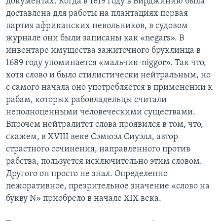
документах. Когда в 1619 году в Вирджинию была
доставлена для работы на плантациях первая
партия африканских невольников, в судовом
журнале они были записаны как «negars». В
инвентаре имущества зажиточного бруклинца в
1689 году упоминается «мальчик-niggor». Так что,
хотя слово и было стилистически нейтральным, но
с самого начала оно употребляется в применении к
рабам, которых рабовладельцы считали
неполноценными человеческими существами.
Впрочем нейтралитет слова проявился в том, что,
скажем, в XVIII веке Сэмюэл Сиуэлл, автор
страстного сочинения, направленного против
рабства, пользуется исключительно этим словом.
Другого он просто не знал. Определенно
пежоративное, презрительное значение «слово на
букву N» приобрело в начале XIX века.