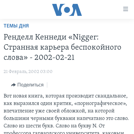
Линки
доступности
Перейти
ТЕМЫ ДНЯ
на
ГЛАВНОЕ
Ренделл Кеннеди «Nigger:
основной
ПРОГРАММЫ
контент
Странная карьера беспокойного
ПРОЕКТЫ
Перейти
АМЕРИКА
слова» - 2002-02-21
к
ЭКСПЕРТИЗА
НОВОСТИ ЗА МИНУТУ
УЧИМ АНГЛИЙСКИЙ
основной
21 Февраль, 2002 03:00
ИНТЕРВЬЮ
ИТОГИ
НАША АМЕРИКАНСКАЯ ИСТОРИЯ
навигации
Перейти
Поделиться
ФАКТЫ ПРОТИВ ФЕЙКОВ
ПОЧЕМУ ЭТО ВАЖНО?
А КАК В АМЕРИКЕ?
в
Вот новая книга, которая производит скандальное,
ЗА СВОБОДУ ПРЕССЫ
ДИСКУССИЯ VOA
АРТЕФАКТЫ
поиск
как выразился один критик, «порнографическое»,
УЧИМ АНГЛИЙСКИЙ
ДЕТАЛИ
АМЕРИКАНСКИЕ ГОРОДКИ
впечатление уже своей обложкой, на которой
ВИДЕО
большими черными буквами напечатано это слово.
НЬЮ-ЙОРК NEW YORK
ТЕСТЫ
Слово из шести букв. Слово на букву N. От
ПОДПИСКА НА НОВОСТИ
АМЕРИКА. БОЛЬШОЕ ПУТЕШЕСТВИЕ
профессора гарвардского университета, каковым