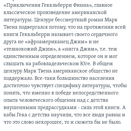
«Приключения Геккльберри Финна», главное
классическое произведение американской
литературы. Цензуре бессмертный роман Марк
Твена подвергался потому, что на протяжении всей
книги Геккльберри называет своего сердечного
друга не «афроамериканец Джим» и не
«темнокожий Джим», а «нигга Джим», т.е. тем
единственным определением, которое он и мог
слышать на рабовладельческом Юге. В общем
цензуру Марк Твена американское общество не
поддержало. Все-таки большинство населения
достаточно чувствует специфику литературы, чтобы
понять, что именно в победе непосредственного
опыта человеческого общения над с детства
внушенными предрассудками - сила этой книги. А
кабы Гека с детства научили, что все люди равны и
что это слово нехорошее, то и сюжета бы не было.