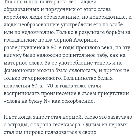
Так оно и шло полтораста лет - людей
образованных и порядочных от этого слова
коробило, люди образованные, но непорядочные, и
люди необразованные употребляли его по злобе
или по недомыслию. Только в результате борьбы за
гражданские права черной Америки,
развернувшейся в 60-е годы прошлого века, на эту
кличку было наложено решительное табу, как на
матерное слово. За ее употребление теперь и по
физиономии можно было схлопотать, и притом не
только от чернокожего. Большинство белых
поколения 60-х - 70-х годов тоже стали
воспринимать произнесение в своем присутствии
«слова на букву N» как оскорбление.
И вот когда запрет стал нормой, слово это зазвучало
с эстрады, с экрана телевизора. Одним из первых
стал им широко пользоваться в своих