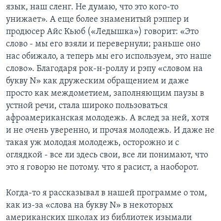
язык, наш сленг. Не думаю, что это кого-то
унижает». А еще более знаменитый рэппер и
продюсер Айс Кьюб («Ледышка») говорит: «Это
слово - мы его взяли и перевернули; раньше оно
нас обижало, а теперь мы его используем, это наше
слово». Благодаря рок-н-роллу и рэпу «словом на
букву N» как дружеским обращением и даже
просто как междометием, заполняющим паузы в
устной речи, стала широко пользоваться
афроамериканская молодежь. А вслед за ней, хотя
и не очень уверенно, и прочая молодежь. И даже не
такая уж молодая молодежь, осторожно и с
оглядкой - все ли здесь свои, все ли понимают, что
это я говорю не потому. что я расист, а наоборот.
Когда-то я рассказывал в нашей программе о том,
как из-за «слова на букву N» в некоторых
американских школах из библиотек изымали