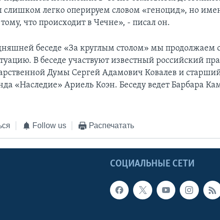
 слишком легко оперируем словом «геноцид», но имен
ому, что происходит в Чечне», - писал он.
дняшней беседе «За круглым столом» мы продолжаем 
туацию. В беседе участвуют известный российский пр
дарственной Думы Сергей Адамович Ковалев и старши
нда «Наследие» Ариель Коэн. Беседу ведет Барбара Ка
ься
Follow us
Распечатать
Ы
СОЦИАЛЬНЫЕ СЕТИ