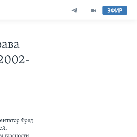
ЭФИР
рава
 2002-
ментатор Фред
ей,
м гласности.