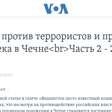
 против террористов и п
ка в Чечне<br>Часть 2 -
2 03:00
ься
вней статье в газете «Вашингтон пост» известный ком
ал, что несмотря на противодействие российских власт
 подлинном положении в Чечне становится достояние