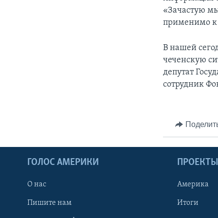
«Зачастую мы
применимо к т
В нашей сего
чеченскую си
депутат Госу
сотрудник Фо
Поделит
ГОЛОС АМЕРИКИ
ПРОЕКТ
О нас
Америка
Пишите нам
Итоги