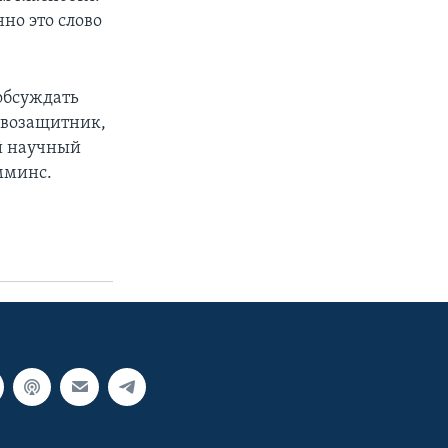
но это слово
обсуждать
авозащитник,
й научный
мминс.