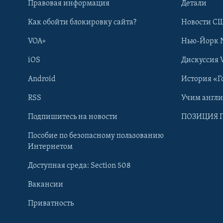
Правовая информация
Детали
Как обойти блокировку сайта?
Новости СШ
VOA+
Нью-Йорк 
iOS
Дискуссия 
Android
История «Г
RSS
Учим англ
Learning English
Подпишитесь на новости
ПОЗИЦИЯ 
Пособие по безопасному пользованию
СОЦИАЛЬНЫЕ СЕТИ
Интернетом
Доступная среда: Section 508
Вакансии
Приватность
Языки