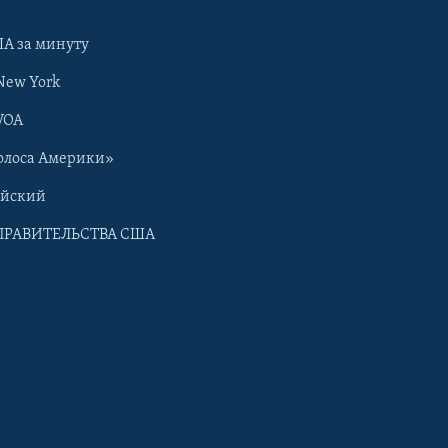
А за минуту
New York
VOA
олоса Америки»
ийский
ПРАВИТЕЛЬСТВА США