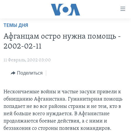
Линки
доступности
Перейти
ТЕМЫ ДНЯ
на
ГЛАВНОЕ
Афганцам остро нужна помощь -
основной
ПРОГРАММЫ
контент
2002-02-11
ПРОЕКТЫ
Перейти
АМЕРИКА
к
11 Февраль, 2002 03:00
ЭКСПЕРТИЗА
НОВОСТИ ЗА МИНУТУ
УЧИМ АНГЛИЙСКИЙ
основной
Поделиться
ИНТЕРВЬЮ
ИТОГИ
НАША АМЕРИКАНСКАЯ ИСТОРИЯ
навигации
Перейти
ФАКТЫ ПРОТИВ ФЕЙКОВ
ПОЧЕМУ ЭТО ВАЖНО?
А КАК В АМЕРИКЕ?
в
Нескончаемые войны и частые засухи привели к
ЗА СВОБОДУ ПРЕССЫ
ДИСКУССИЯ VOA
АРТЕФАКТЫ
поиск
обнищанию Афганистана. Гуманитарная помощь
УЧИМ АНГЛИЙСКИЙ
ДЕТАЛИ
АМЕРИКАНСКИЕ ГОРОДКИ
попадает не во все районы страны и не тем, кто в
ней больше всего нуждается. В Афганистане
ВИДЕО
НЬЮ-ЙОРК NEW YORK
ТЕСТЫ
продолжаются боевые действия, а с ними и
ПОДПИСКА НА НОВОСТИ
АМЕРИКА. БОЛЬШОЕ ПУТЕШЕСТВИЕ
беззакония со стороны полевых командиров.