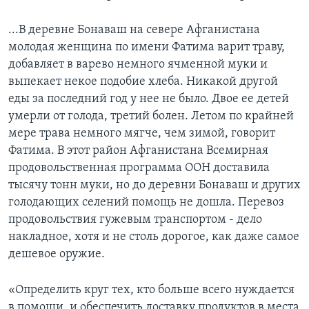
Learning English
...В деревне Бонаваш на севере Афганистана
молодая женщина по имени Фатима варит траву,
СОЦИАЛЬНЫЕ СЕТИ
добавляет в варево немного ячменной муки и
выпекает некое подобие хлеба. Никакой другой
еды за последний год у нее не было. Двое ее детей
умерли от голода, третий болен. Летом по крайней
Языки
мере трава немного мягче, чем зимой, говорит
Фатима. В этот район Афганистана Всемирная
продовольственная программа ООН доставила
тысячу тонн муки, но до деревни Бонаваш и других
голодающих селений помощь не дошла. Перевоз
продовольствия гужевым транспортом - дело
накладное, хотя и не столь дорогое, как даже самое
дешевое оружие.
«Определить круг тех, кто больше всего нуждается
в помощи, и обеспечить доставку продуктов в места