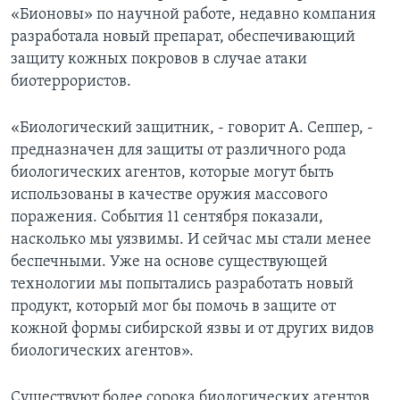
«Бионовы» по научной работе, недавно компания
Learning English
разработала новый препарат, обеспечивающий
защиту кожных покровов в случае атаки
СОЦИАЛЬНЫЕ СЕТИ
биотеррористов.
«Биологический защитник, - говорит А. Сеппер, -
предназначен для защиты от различного рода
Языки
биологических агентов, которые могут быть
использованы в качестве оружия массового
поражения. События 11 сентября показали,
насколько мы уязвимы. И сейчас мы стали менее
беспечными. Уже на основе существующей
технологии мы попытались разработать новый
продукт, который мог бы помочь в защите от
кожной формы сибирской язвы и от других видов
биологических агентов».
Существуют более сорока биологических агентов,