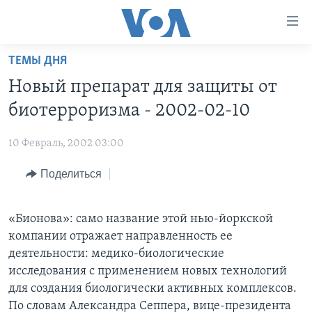
Линки
доступности
Перейти
ТЕМЫ ДНЯ
на
ГЛАВНОЕ
Новый препарат для защиты от
основной
ПРОГРАММЫ
контент
биотерроризма - 2002-02-10
ПРОЕКТЫ
Перейти
АМЕРИКА
к
10 Февраль, 2002 03:00
ЭКСПЕРТИЗА
НОВОСТИ ЗА МИНУТУ
УЧИМ АНГЛИЙСКИЙ
основной
Поделиться
ИНТЕРВЬЮ
ИТОГИ
НАША АМЕРИКАНСКАЯ ИСТОРИЯ
навигации
Перейти
ФАКТЫ ПРОТИВ ФЕЙКОВ
ПОЧЕМУ ЭТО ВАЖНО?
А КАК В АМЕРИКЕ?
в
«Бионова»: само название этой нью-йоркской
ЗА СВОБОДУ ПРЕССЫ
ДИСКУССИЯ VOA
АРТЕФАКТЫ
поиск
компании отражает направленность ее
УЧИМ АНГЛИЙСКИЙ
ДЕТАЛИ
АМЕРИКАНСКИЕ ГОРОДКИ
деятельности: медико-биологические
исследования с применением новых технологий
ВИДЕО
НЬЮ-ЙОРК NEW YORK
ТЕСТЫ
для создания биологически активных комплексов.
ПОДПИСКА НА НОВОСТИ
АМЕРИКА. БОЛЬШОЕ ПУТЕШЕСТВИЕ
По словам Александра Сеппера, вице-президента