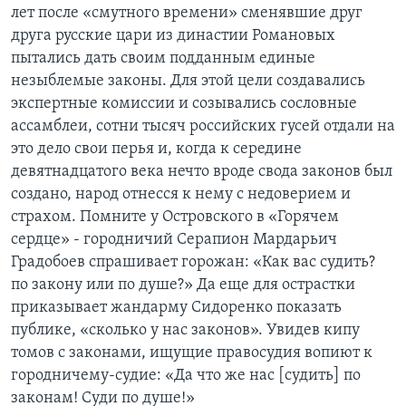
лет после «смутного времени» сменявшие друг
Learning English
друга русские цари из династии Романовых
пытались дать своим подданным единые
незыблемые законы. Для этой цели создавались
СОЦИАЛЬНЫЕ СЕТИ
экспертные комиссии и созывались сословные
ассамблеи, сотни тысяч российских гусей отдали на
это дело свои перья и, когда к середине
Языки
девятнадцатого века нечто вроде свода законов был
создано, народ отнесся к нему с недоверием и
страхом. Помните у Островского в «Горячем
сердце» - городничий Серапион Мардарьич
Градобоев спрашивает горожан: «Как вас судить?
по закону или по душе?» Да еще для острастки
приказывает жандарму Сидоренко показать
публике, «сколько у нас законов». Увидев кипу
томов с законами, ищущие правосудия вопиют к
городничему-судие: «Да что же нас [судить] по
законам! Суди по душе!»