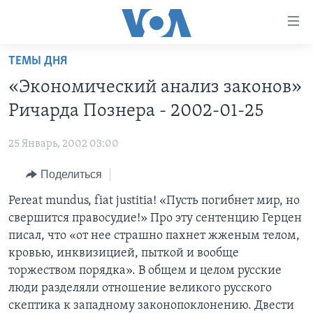
Линки
доступности
Перейти
ТЕМЫ ДНЯ
на
ГЛАВНОЕ
«Экономический анализ законов»
основной
ПРОГРАММЫ
контент
Ричарда Познера - 2002-01-25
ПРОЕКТЫ
Перейти
АМЕРИКА
к
25 Январь, 2002 03:00
ЭКСПЕРТИЗА
НОВОСТИ ЗА МИНУТУ
УЧИМ АНГЛИЙСКИЙ
основной
Поделиться
ИНТЕРВЬЮ
ИТОГИ
НАША АМЕРИКАНСКАЯ ИСТОРИЯ
навигации
Перейти
ФАКТЫ ПРОТИВ ФЕЙКОВ
Pereat mundus, fiat justitia! «Пусть погибнет мир, но
ПОЧЕМУ ЭТО ВАЖНО?
А КАК В АМЕРИКЕ?
в
свершится правосудие!» Про эту сентенцию Герцен
ЗА СВОБОДУ ПРЕССЫ
ДИСКУССИЯ VOA
АРТЕФАКТЫ
поиск
писал, что «от нее страшно пахнет жженым телом,
УЧИМ АНГЛИЙСКИЙ
ДЕТАЛИ
АМЕРИКАНСКИЕ ГОРОДКИ
кровью, инквизицией, пыткой и вообще
торжеством порядка». В общем и целом русские
ВИДЕО
НЬЮ-ЙОРК NEW YORK
ТЕСТЫ
люди разделяли отношение великого русского
ПОДПИСКА НА НОВОСТИ
АМЕРИКА. БОЛЬШОЕ ПУТЕШЕСТВИЕ
скептика к западному законопоклонению. Двести