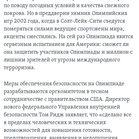
по поводу погодных условий и качества снежного
Learning English
покрова. Но в преддверии зимних Олимпийских
игр 2002 года, когда в Солт-Лейк-Сити съедутся
СОЦИАЛЬНЫЕ СЕТИ
померяться силами ведущие спортсмены мира,
акценты сместились. На сей раз Олимпиада явится
серьезным испытанием для Америки: сможет ли
она защитить участников Олимпиады и миллион с
Языки
лишним зрителей от угрозы международного
терроризма.
Меры обеспечения безопасности на Олимпиаде
разрабатываются оргкомитетом в тесном
сотрудничестве с правительством США. Директор
нового федерального Управления внутренней
безопасности Том Ридж заявляет, что «сделано все
в пределах человеческих и технических
возможностей для повышения готовности,
предотвращения, выявления и недопущения