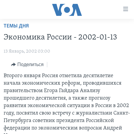
Линки
доступности
Перейти
ТЕМЫ ДНЯ
на
ГЛАВНОЕ
Экономика России - 2002-01-13
основной
ПРОГРАММЫ
контент
13 Январь, 2002 03:00
ПРОЕКТЫ
Перейти
АМЕРИКА
к
ЭКСПЕРТИЗА
Поделиться
НОВОСТИ ЗА МИНУТУ
УЧИМ АНГЛИЙСКИЙ
основной
ИНТЕРВЬЮ
ИТОГИ
НАША АМЕРИКАНСКАЯ ИСТОРИЯ
Второго января Россия отметила десятилетие
навигации
начала экономических реформ, проводившихся
Перейти
ФАКТЫ ПРОТИВ ФЕЙКОВ
ПОЧЕМУ ЭТО ВАЖНО?
А КАК В АМЕРИКЕ?
правительством Егора Гайдара Анализу
в
ЗА СВОБОДУ ПРЕССЫ
ДИСКУССИЯ VOA
АРТЕФАКТЫ
прошедшего десятилетия, а также прогнозу
поиск
раявития экономической ситуации в России в 2002
УЧИМ АНГЛИЙСКИЙ
ДЕТАЛИ
АМЕРИКАНСКИЕ ГОРОДКИ
году, посвятил свою встречу с журналистами Санкт-
ВИДЕО
НЬЮ-ЙОРК NEW YORK
ТЕСТЫ
Петербурга советник президента Российской
федерации по экономическим вопросам Андрей
ПОДПИСКА НА НОВОСТИ
АМЕРИКА. БОЛЬШОЕ ПУТЕШЕСТВИЕ