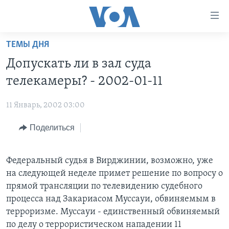
Линки
доступности
Перейти
ТЕМЫ ДНЯ
на
ГЛАВНОЕ
Допускать ли в зал суда
основной
ПРОГРАММЫ
контент
телекамеры? - 2002-01-11
ПРОЕКТЫ
Перейти
АМЕРИКА
к
11 Январь, 2002 03:00
ЭКСПЕРТИЗА
НОВОСТИ ЗА МИНУТУ
УЧИМ АНГЛИЙСКИЙ
основной
Поделиться
ИНТЕРВЬЮ
ИТОГИ
НАША АМЕРИКАНСКАЯ ИСТОРИЯ
навигации
Перейти
ФАКТЫ ПРОТИВ ФЕЙКОВ
ПОЧЕМУ ЭТО ВАЖНО?
А КАК В АМЕРИКЕ?
в
Федеральный судья в Вирджинии, возможно, уже
ЗА СВОБОДУ ПРЕССЫ
ДИСКУССИЯ VOA
АРТЕФАКТЫ
поиск
на следующей неделе примет решение по вопросу о
УЧИМ АНГЛИЙСКИЙ
ДЕТАЛИ
АМЕРИКАНСКИЕ ГОРОДКИ
прямой трансляции по телевидению судебного
процесса над Закариасом Муссауи, обвиняемым в
ВИДЕО
НЬЮ-ЙОРК NEW YORK
ТЕСТЫ
терроризме. Муссауи - единственный обвиняемый
ПОДПИСКА НА НОВОСТИ
АМЕРИКА. БОЛЬШОЕ ПУТЕШЕСТВИЕ
по делу о террористическом нападении 11