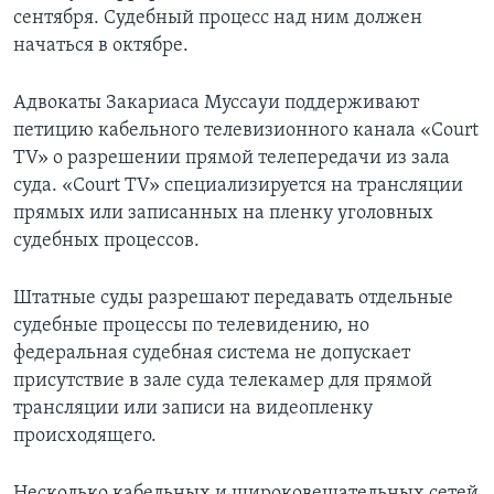
сентября. Судебный процесс над ним должен
Learning English
начаться в октябре.
СОЦИАЛЬНЫЕ СЕТИ
Адвокаты Закариаса Муссауи поддерживают
петицию кабельного телевизионного канала «Court
TV» о разрешении прямой телепередачи из зала
суда. «Court TV» специализируется на трансляции
Языки
прямых или записанных на пленку уголовных
судебных процессов.
Штатные суды разрешают передавать отдельные
судебные процессы по телевидению, но
федеральная судебная система не допускает
присутствие в зале суда телекамер для прямой
трансляции или записи на видеопленку
происходящего.
Несколько кабельных и широковещательных сетей