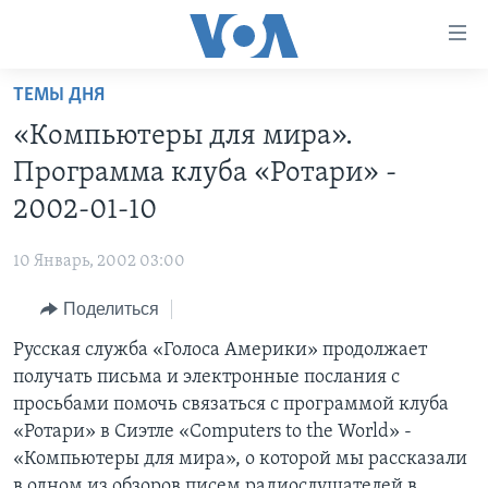
Линки
доступности
Перейти
ТЕМЫ ДНЯ
на
ГЛАВНОЕ
«Компьютеры для мира».
основной
ПРОГРАММЫ
контент
Программа клуба «Ротари» -
ПРОЕКТЫ
Перейти
АМЕРИКА
2002-01-10
к
ЭКСПЕРТИЗА
НОВОСТИ ЗА МИНУТУ
УЧИМ АНГЛИЙСКИЙ
основной
10 Январь, 2002 03:00
ИНТЕРВЬЮ
ИТОГИ
НАША АМЕРИКАНСКАЯ ИСТОРИЯ
навигации
Перейти
Поделиться
ФАКТЫ ПРОТИВ ФЕЙКОВ
ПОЧЕМУ ЭТО ВАЖНО?
А КАК В АМЕРИКЕ?
в
Русская служба «Голоса Америки» продолжает
ЗА СВОБОДУ ПРЕССЫ
ДИСКУССИЯ VOA
АРТЕФАКТЫ
поиск
получать письма и электронные послания с
УЧИМ АНГЛИЙСКИЙ
ДЕТАЛИ
АМЕРИКАНСКИЕ ГОРОДКИ
просьбами помочь связаться с программой клуба
ВИДЕО
«Ротари» в Сиэтле «Computers to the World» -
НЬЮ-ЙОРК NEW YORK
ТЕСТЫ
«Компьютеры для мира», о которой мы рассказали
ПОДПИСКА НА НОВОСТИ
АМЕРИКА. БОЛЬШОЕ ПУТЕШЕСТВИЕ
в одном из обзоров писем радиослушателей в