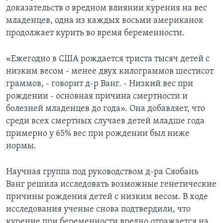
доказательств о вредном влиянии курения на вес
Learning English
младенцев, одна из каждых восьми американок
продолжает курить во время беременности.
СОЦИАЛЬНЫЕ СЕТИ
«Ежегодно в США рождается триста тысяч детей с
низким весом - менее двух килограммов шестисот
граммов, - говорит д-р Ванг. - Низкий вес при
Языки
рождении - основная причина смертности и
болезней младенцев до года». Она добавляет, что
среди всех смертных случаев детей младше года
примерно у 65% вес при рождении был ниже
нормы.
Научная группа под руководством д-ра Сяобань
Ванг решила исследовать возможные генетические
причины рождения детей с низким весом. В ходе
исследования ученые снова подтвердили, что
курение при беременности вредно отражается на