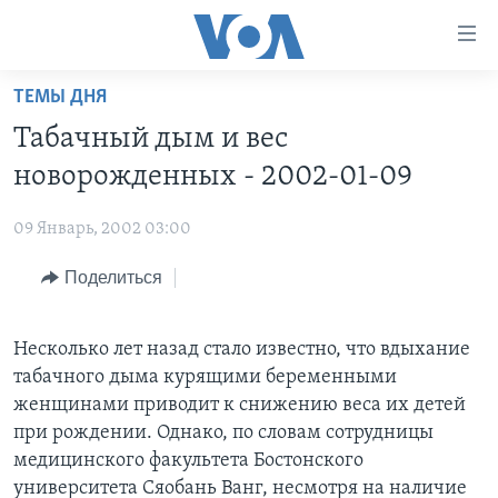
Линки
доступности
Перейти
ТЕМЫ ДНЯ
на
ГЛАВНОЕ
Табачный дым и вес
основной
ПРОГРАММЫ
контент
новорожденных - 2002-01-09
ПРОЕКТЫ
Перейти
АМЕРИКА
к
09 Январь, 2002 03:00
ЭКСПЕРТИЗА
НОВОСТИ ЗА МИНУТУ
УЧИМ АНГЛИЙСКИЙ
основной
Поделиться
ИНТЕРВЬЮ
ИТОГИ
НАША АМЕРИКАНСКАЯ ИСТОРИЯ
навигации
Перейти
ФАКТЫ ПРОТИВ ФЕЙКОВ
ПОЧЕМУ ЭТО ВАЖНО?
А КАК В АМЕРИКЕ?
в
Несколько лет назад стало известно, что вдыхание
ЗА СВОБОДУ ПРЕССЫ
ДИСКУССИЯ VOA
АРТЕФАКТЫ
поиск
табачного дыма курящими беременными
УЧИМ АНГЛИЙСКИЙ
ДЕТАЛИ
АМЕРИКАНСКИЕ ГОРОДКИ
женщинами приводит к снижению веса их детей
при рождении. Однако, по словам сотрудницы
ВИДЕО
НЬЮ-ЙОРК NEW YORK
ТЕСТЫ
медицинского факультета Бостонского
ПОДПИСКА НА НОВОСТИ
АМЕРИКА. БОЛЬШОЕ ПУТЕШЕСТВИЕ
университета Сяобань Ванг, несмотря на наличие