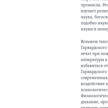
промысла. Ре
изучает рели
наука, богосл
подобно наук
науки и нена
Возьмем тако
Гарвардского
лечат при по
аппаратуры в 
избавиться о
Гарвардского
современных 
воздействие 
психологичес
Физиологичес
дыхание, про