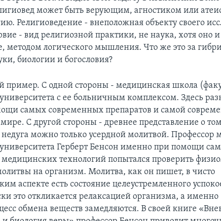
лигиовед может быть верующим, агностиком или атеис
гию. Религиоведение - внеположная объекту своего ис
овие - вид религиозной практики, не наука, хотя оно и
е, методом логического мышления. Что же это за гибри
уки, биологии и богословия?
й пример. С одной стороны - медицинская школа (факу
 университета с ее больничным комплексом. Здесь ра
мощи самых современных препаратов и самой соврем
мире. С другой стороны - древнее представление о том
т недуга можно только усердной молитвой. Профессор
 университета Герберт Бенсон именно при помощи са
медицинских технологий попытался проверить физио
молитвы на организм. Молитва, как он пишет, в чисто
ким аспекте есть состояние целеустремленного успоко
ки это откликается релаксацией организма, а именно -
цесс обмена веществ замедляются. В своей книге «Вн