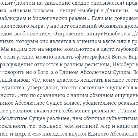
опыт (причем на удивление сходно описывается) пре
ий. «Иными словами, - пишут Ньюберг и д'Аквили, - 
наблюдаем и биологически реален… Если мы доверяе
изического мира, у нас нет оснований объявлять дух
одом воображения». Откровение, пишут Ньюберг и д'А
анных, которым оно является в огненном кусте или в г
. Мы видим его на экране компьютера в цвете глубокой 
, если угодно, можно назвать «фотографией Бога». Вп
 рассуждения относятся к разным религиям, Ньюберг 
 говорить не о Боге, а о Едином Абсолютном Сущем. Во
ьный вывод: «Те, кому довелось испытать высшее сост
 единства, утверждают, что это состояние ощущается 
льности… что по сравнению с нашим обычным ощущен
диное Абсолютное Сущее живее, убедительнее реальн
олее реальное включает в себя менее реальное… Таким
Абсолютное Сущее реальнее, чем обычная субъективна
реальность, т.е. реальнее, чем внешний мир и наше 
ачит, и мир, и «я» находятся внутри Единого Абсолютно