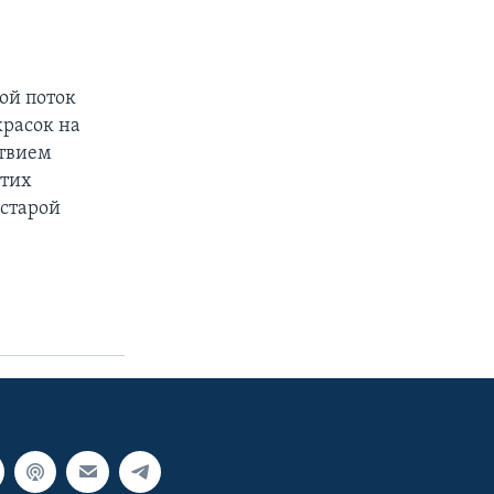
бой поток
красок на
ствием
этих
 старой