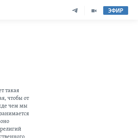
ЭФИР
ет такая
ая, чтобы от
ежде чем мы
 занимается
 оно
я религий
ественного