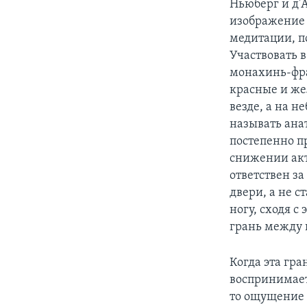
Ньюберг и д'
изображение 
медитации, п
Участвовать 
монахинь-фра
красные и же
везде, а на н
называть ана
постепенно п
снижении акти
ответствен з
двери, а не 
ногу, сходя с
грань между 
Когда эта гра
воспринимает
то ощущение 