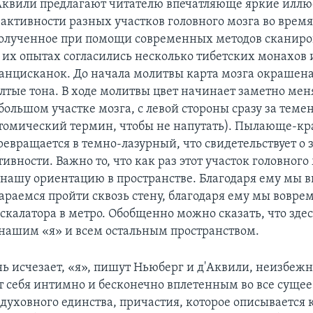
Аквили предлагают читателю впечатляюще яркие иллю
активности разных участков головного мозга во врем
олученное при помощи современных методов сканиро
в их опытах согласились несколько тибетских монахов 
нцисканок. До начала молитвы карта мозга окрашена
лтые тона. В ходе молитвы цвет начинает заметно меня
ебольшом участке мозга, с левой стороны сразу за теме
томический термин, чтобы не напутать). Пылающе-кр
ревращается в темно-лазурный, что свидетельствует о
вности. Важно то, что как раз этот участок головного
а нашу ориентацию в пространстве. Благодаря ему мы 
стараемся пройти сквозь стену, благодаря ему мы вовр
 эскалатора в метро. Обобщенно можно сказать, что зде
нашим «я» и всем остальным пространством.
нь исчезает, «я», пишут Ньюберг и д'Аквили, неизбеж
 себя интимно и бесконечно вплетенным во все сущее
духовного единства, причастия, которое описывается 