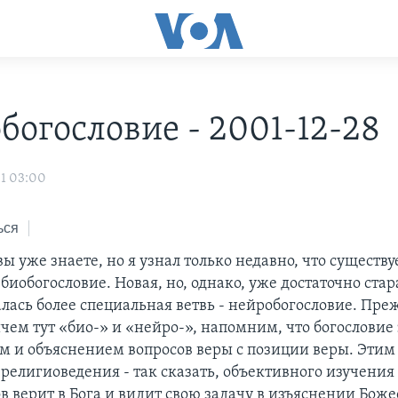
богословие - 2001-12-28
1 03:00
ься
ы уже знаете, но я узнал только недавно, что существу
 биобогословие. Новая, но, однако, уже достаточно стар
алась более специальная ветвь - нейробогословие. Пр
чем тут «био-» и «нейро-», напомним, что богословие
м и объяснением вопросов веры с позиции веры. Этим
 религиоведения - так сказать, объективного изучени
в верит в Бога и видит свою задачу в изъяснении Бож