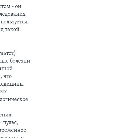
том - он
следования
 пользуется,
д такой,
льтет)
зные болезни
енной
, что
 медицины
мых
логическое
ения.
 пульс,
евременное