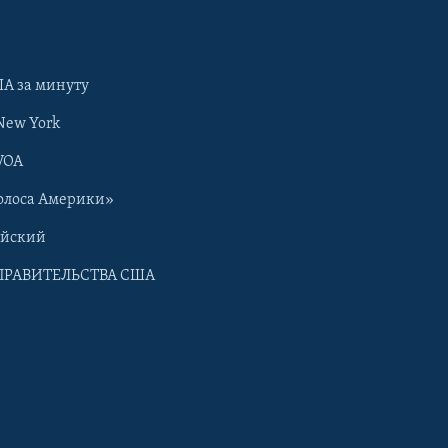
А за минуту
New York
VOA
олоса Америки»
ийский
ПРАВИТЕЛЬСТВА США