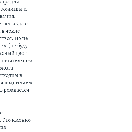
страции -
я молитвы и
вания.
и несколько
 в яркие
ться. Но не
нем (не буду
асный цвет
 значительном
 мозга
выходим в
емя поднимаем
сь рождается
но
. Это именно
как