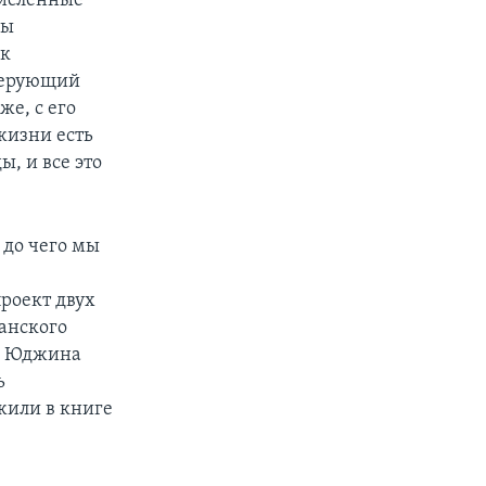
численные
мы
ак
верующий
же, с его
жизни есть
ы, и все это
 до чего мы
роект двух
анского
ии Юджина
ь
жили в книге