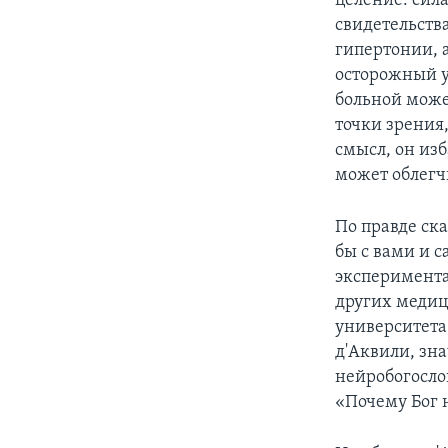
целение: сил
свидетельств
гипертонии, а
осторожный у
больной может
точки зрения,
смысл, он изб
может облегч
По правде ска
бы с вами и 
эксперимента
других медиц
университета
д'Аквили, зна
нейробогосло
«Почему Бог 