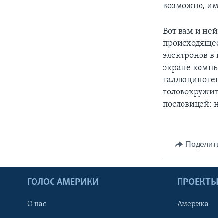
возможно, им
Вот вам и ней
происходящее 
электронов в
экране компь
галлюциноген
головокружит
пословицей: н
Поделит
ГОЛОС АМЕРИКИ
ПРОЕКТ
О нас
Америка