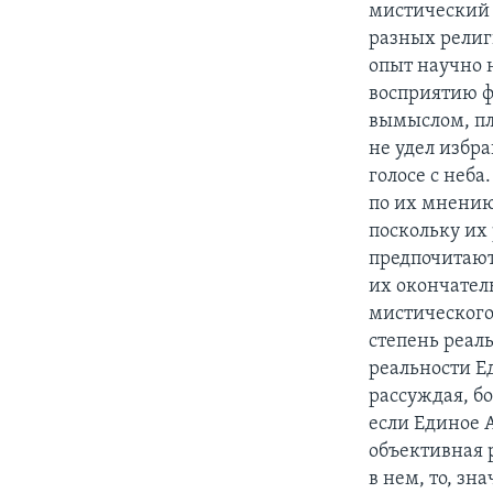
мистический 
разных религ
опыт научно 
восприятию ф
вымыслом, пл
не удел избр
голосе с неба
по их мнению
поскольку их
предпочитают
их окончател
мистического
степень реа
реальности Е
рассуждая, б
если Единое 
объективная 
в нем, то, зн