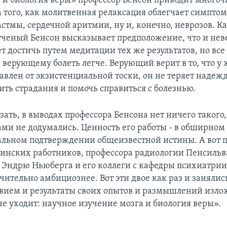
а и биология веры» профессор Бенсон приводит много
а того, как молитвенная релаксация облегчает симпто
стмы, сердечной аритмии, ну и, конечно, неврозов. К
ченый Бенсон высказывает предположение, что и не
 достичь путем медитации тех же результатов, но все 
 верующему болеть легче. Верующий верит в то, что у 
авлен от экзистенциальной тоски, он не теряет надежд
ить страдания и помочь справиться с болезнью.
зать, в выводах профессора Бенсона нет ничего такого,
сами не додумались. Ценность его работы - в обширном
льном подтверждении общеизвестной истины. А вот п
инских работников, профессора радиологии Пенсильв
 Эндрю Ньюберга и его коллеги с кафедры психиатр
чительно амбициознее. Вот эти двое как раз и занялис
вием и результаты своих опытов и размышлений изло
не уходит: научное изучение мозга и биология веры».