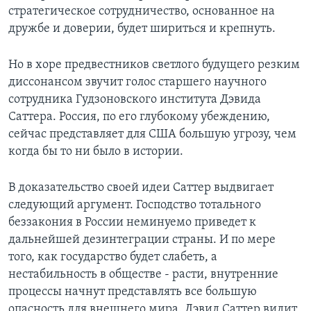
стратегическое сотрудничество, основанное на
Learning English
дружбе и доверии, будет шириться и крепнуть.
СОЦИАЛЬНЫЕ СЕТИ
Но в хоре предвестников светлого будущего резким
диссонансом звучит голос старшего научного
сотрудника Гудзоновского института Дэвида
Саттера. Россия, по его глубокому убеждению,
Языки
сейчас представляет для США большую угрозу, чем
когда бы то ни было в истории.
В доказательство своей идеи Саттер выдвигает
следующий аргумент. Господство тотального
беззакония в России неминуемо приведет к
дальнейшей дезинтеграции страны. И по мере
того, как государство будет слабеть, а
нестабильность в обществе - расти, внутренние
процессы начнут представлять все большую
опасность для внешнего мира. Дэвид Саттер видит