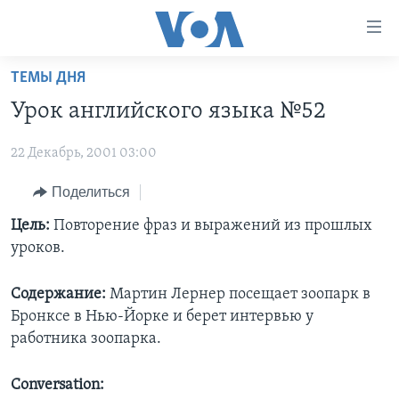
Линки
доступности
Перейти
ТЕМЫ ДНЯ
на
ГЛАВНОЕ
Урок английского языка №52
основной
ПРОГРАММЫ
контент
22 Декабрь, 2001 03:00
ПРОЕКТЫ
Перейти
АМЕРИКА
к
ЭКСПЕРТИЗА
Поделиться
НОВОСТИ ЗА МИНУТУ
УЧИМ АНГЛИЙСКИЙ
основной
ИНТЕРВЬЮ
ИТОГИ
НАША АМЕРИКАНСКАЯ ИСТОРИЯ
Цель:
Повторение фраз и выражений из прошлых
навигации
уроков.
Перейти
ФАКТЫ ПРОТИВ ФЕЙКОВ
ПОЧЕМУ ЭТО ВАЖНО?
А КАК В АМЕРИКЕ?
в
ЗА СВОБОДУ ПРЕССЫ
ДИСКУССИЯ VOA
АРТЕФАКТЫ
поиск
Содержание:
Мартин Лернер посещает зоопарк в
Бронксе в Нью-Йорке и берет интервью у
УЧИМ АНГЛИЙСКИЙ
ДЕТАЛИ
АМЕРИКАНСКИЕ ГОРОДКИ
работника зоопарка.
ВИДЕО
НЬЮ-ЙОРК NEW YORK
ТЕСТЫ
ПОДПИСКА НА НОВОСТИ
Conversation:
АМЕРИКА. БОЛЬШОЕ ПУТЕШЕСТВИЕ