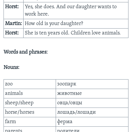
Horst:
Yes, she does. And our daughter wants to
work here.
Martin:
How old is your daughter?
Horst:
She is ten years old. Children love animals.
Words and phrases:
Nouns:
zoo
зоопарк
animals
животные
sheep/sheep
овца/овцы
horse/horses
лошадь/лошади
farm
ферма
parents
родители