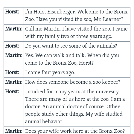
Learning English
Horst:
I'm Horst Eisenberger. Welcome to the Bronx
Zoo. Have you visited the zoo, Mr. Learner?
СОЦИАЛЬНЫЕ СЕТИ
Martin:
Call me Martin. I have visited the zoo. I came
with my family two or three years ago.
Horst:
Do you want to see some of the animals?
Языки
Martin:
Yes. We can walk and talk. When did you
come to the Bronx Zoo, Horst?
Horst:
I came four years ago.
Martin:
How does someone become a zoo keeper?
Horst:
I studied for many years at the university.
There are many of us here at the zoo. I am a
doctor. An animal doctor of course. Other
people study other things. My wife studied
animal behavior.
Martin:
Does your wife work here at the Bronx Zoo?