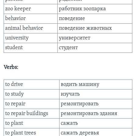
zoo keeper
работник зоопарка
behavior
поведение
animal behavior
поведение животных
university
университет
student
студент
Verbs:
to drive
водить машину
to study
изучать
to repair
ремонтировать
to repair buildings
ремонтировать здания
to plant
сажать
to plant trees
сажать деревья