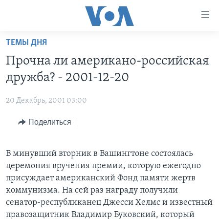
Линки
доступности
Перейти
ТЕМЫ ДНЯ
на
ГЛАВНОЕ
Прочна ли американо-российская
основной
ПРОГРАММЫ
контент
дружба? - 2001-12-20
ПРОЕКТЫ
Перейти
АМЕРИКА
к
20 Декабрь, 2001 03:00
ЭКСПЕРТИЗА
НОВОСТИ ЗА МИНУТУ
УЧИМ АНГЛИЙСКИЙ
основной
Поделиться
ИНТЕРВЬЮ
ИТОГИ
НАША АМЕРИКАНСКАЯ ИСТОРИЯ
навигации
Перейти
ФАКТЫ ПРОТИВ ФЕЙКОВ
ПОЧЕМУ ЭТО ВАЖНО?
А КАК В АМЕРИКЕ?
в
В минувший вторник в Вашингтоне состоялась
ЗА СВОБОДУ ПРЕССЫ
ДИСКУССИЯ VOA
АРТЕФАКТЫ
поиск
церемония вручения премии, которую ежегодно
УЧИМ АНГЛИЙСКИЙ
ДЕТАЛИ
АМЕРИКАНСКИЕ ГОРОДКИ
присуждает американский Фонд памяти жертв
коммунизма. На сей раз награду получили
ВИДЕО
НЬЮ-ЙОРК NEW YORK
ТЕСТЫ
сенатор-республиканец Джесси Хелмс и известный
ПОДПИСКА НА НОВОСТИ
АМЕРИКА. БОЛЬШОЕ ПУТЕШЕСТВИЕ
правозащитник Владимир Буковский, который