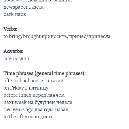
homework домашнее задание
newspaper газета
park парк
Verbs:
to bring/brought приносить/принес/принесла
Adverbs:
late поздно
Time phrases (general time phrases):
after school после занятий
on Friday в пятницу
before lunch перед ланчем
next week на будущей неделе
two years ago два года назад
in the afternoon днем