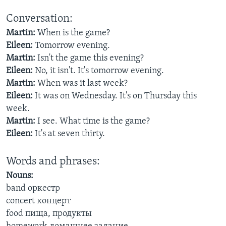
Conversation:
Learning English
Martin:
When is the game?
Eileen:
Tomorrow evening.
СОЦИАЛЬНЫЕ СЕТИ
Martin:
Isn't the game this evening?
Eileen:
No, it isn't. It's tomorrow evening.
Martin:
When was it last week?
Языки
Eileen:
It was on Wednesday. It's on Thursday this
week.
Martin:
I see. What time is the game?
Eileen:
It's at seven thirty.
Words and phrases:
Nouns:
band оркестр
concert концерт
food пища, продукты