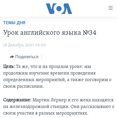
Линки
доступности
Перейти
ТЕМЫ ДНЯ
на
ГЛАВНОЕ
Урок английского языка №34
основной
ПРОГРАММЫ
контент
18 Декабрь, 2001 03:00
ПРОЕКТЫ
Перейти
АМЕРИКА
к
ЭКСПЕРТИЗА
Поделиться
НОВОСТИ ЗА МИНУТУ
УЧИМ АНГЛИЙСКИЙ
основной
ИНТЕРВЬЮ
ИТОГИ
НАША АМЕРИКАНСКАЯ ИСТОРИЯ
Цель:
Та же, что и на прошлом уроке: мы
навигации
продолжим изучение времени проведения
Перейти
ФАКТЫ ПРОТИВ ФЕЙКОВ
ПОЧЕМУ ЭТО ВАЖНО?
А КАК В АМЕРИКЕ?
определенных мероприятий, а также поговорим о
в
ЗА СВОБОДУ ПРЕССЫ
ДИСКУССИЯ VOA
АРТЕФАКТЫ
своем расписании.
поиск
УЧИМ АНГЛИЙСКИЙ
ДЕТАЛИ
АМЕРИКАНСКИЕ ГОРОДКИ
Содержание:
Мартин Лернер и его жена находятся
ВИДЕО
НЬЮ-ЙОРК NEW YORK
ТЕСТЫ
на железнодорожной станции. Они рассказывают о
своем участии в разных мероприятиях.
ПОДПИСКА НА НОВОСТИ
АМЕРИКА. БОЛЬШОЕ ПУТЕШЕСТВИЕ