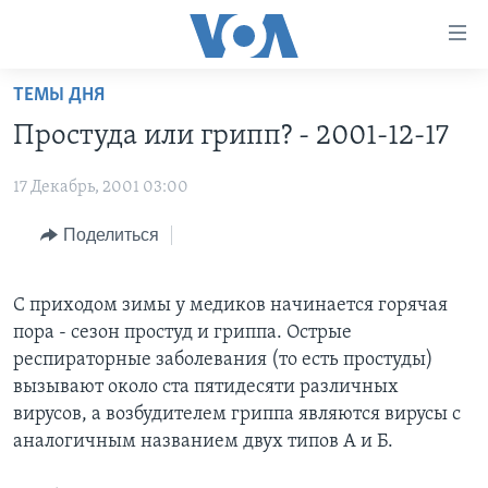
Линки
доступности
Перейти
ТЕМЫ ДНЯ
на
ГЛАВНОЕ
Простуда или грипп? - 2001-12-17
основной
ПРОГРАММЫ
контент
17 Декабрь, 2001 03:00
ПРОЕКТЫ
Перейти
АМЕРИКА
к
ЭКСПЕРТИЗА
Поделиться
НОВОСТИ ЗА МИНУТУ
УЧИМ АНГЛИЙСКИЙ
основной
ИНТЕРВЬЮ
ИТОГИ
НАША АМЕРИКАНСКАЯ ИСТОРИЯ
навигации
Перейти
С приходом зимы у медиков начинается горячая
ФАКТЫ ПРОТИВ ФЕЙКОВ
ПОЧЕМУ ЭТО ВАЖНО?
А КАК В АМЕРИКЕ?
в
пора - сезон простуд и гриппа. Острые
ЗА СВОБОДУ ПРЕССЫ
ДИСКУССИЯ VOA
АРТЕФАКТЫ
поиск
респираторные заболевания (то есть простуды)
вызывают около ста пятидесяти различных
УЧИМ АНГЛИЙСКИЙ
ДЕТАЛИ
АМЕРИКАНСКИЕ ГОРОДКИ
вирусов, а возбудителем гриппа являются вирусы с
ВИДЕО
НЬЮ-ЙОРК NEW YORK
ТЕСТЫ
аналогичным названием двух типов А и Б.
ПОДПИСКА НА НОВОСТИ
АМЕРИКА. БОЛЬШОЕ ПУТЕШЕСТВИЕ