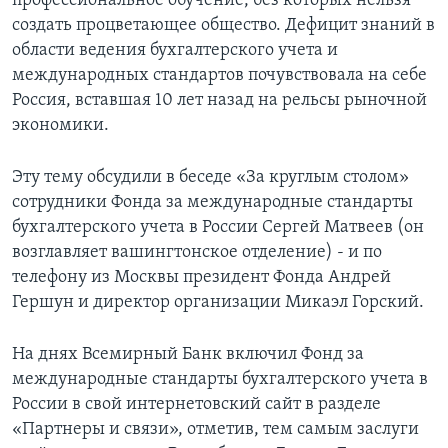
профессиональное обучение, без которых нельзя
создать процветающее общество. Дефицит знаний в
Learning English
области ведения бухгалтерского учета и
международных стандартов почувствовала на себе
СОЦИАЛЬНЫЕ СЕТИ
Россия, вставшая 10 лет назад на рельсы рыночной
экономики.
Эту тему обсудили в беседе «За круглым столом»
Языки
сотрудники Фонда за международные стандарты
бухгалтерского учета в России Сергей Матвеев (он
возглавляет вашингтонское отделение) - и по
телефону из Москвы президент Фонда Андрей
Гершун и директор организации Микаэл Горский.
На днях Всемирный Банк включил Фонд за
международные стандарты бухгалтерского учета в
России в свой интернетовский сайт в разделе
«Партнеры и связи», отметив, тем самым заслуги