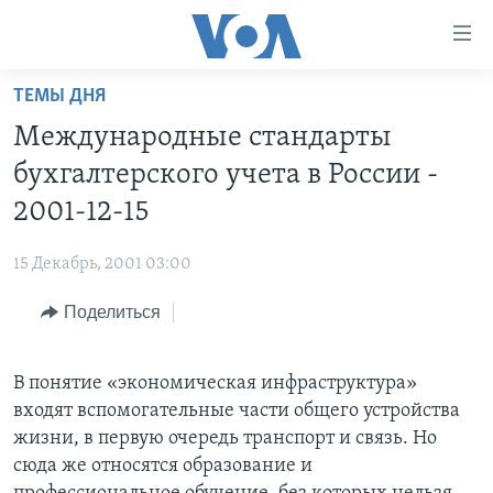
Линки
доступности
Перейти
ТЕМЫ ДНЯ
на
ГЛАВНОЕ
Международные стандарты
основной
ПРОГРАММЫ
контент
бухгалтерского учета в России -
ПРОЕКТЫ
Перейти
АМЕРИКА
2001-12-15
к
ЭКСПЕРТИЗА
НОВОСТИ ЗА МИНУТУ
УЧИМ АНГЛИЙСКИЙ
основной
15 Декабрь, 2001 03:00
ИНТЕРВЬЮ
ИТОГИ
НАША АМЕРИКАНСКАЯ ИСТОРИЯ
навигации
Перейти
Поделиться
ФАКТЫ ПРОТИВ ФЕЙКОВ
ПОЧЕМУ ЭТО ВАЖНО?
А КАК В АМЕРИКЕ?
в
ЗА СВОБОДУ ПРЕССЫ
ДИСКУССИЯ VOA
АРТЕФАКТЫ
поиск
В понятие «экономическая инфраструктура»
УЧИМ АНГЛИЙСКИЙ
ДЕТАЛИ
АМЕРИКАНСКИЕ ГОРОДКИ
входят вспомогательные части общего устройства
ВИДЕО
НЬЮ-ЙОРК NEW YORK
ТЕСТЫ
жизни, в первую очередь транспорт и связь. Но
сюда же относятся образование и
ПОДПИСКА НА НОВОСТИ
АМЕРИКА. БОЛЬШОЕ ПУТЕШЕСТВИЕ