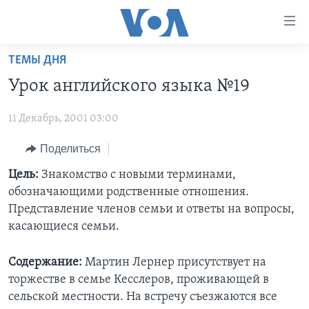
Линки
доступности
Перейти
ТЕМЫ ДНЯ
на
ГЛАВНОЕ
Урок английского языка №19
основной
ПРОГРАММЫ
контент
11 Декабрь, 2001 03:00
ПРОЕКТЫ
Перейти
АМЕРИКА
к
ЭКСПЕРТИЗА
Поделиться
НОВОСТИ ЗА МИНУТУ
УЧИМ АНГЛИЙСКИЙ
основной
ИНТЕРВЬЮ
ИТОГИ
НАША АМЕРИКАНСКАЯ ИСТОРИЯ
Цель:
Знакомство с новыми терминами,
навигации
обозначающими родственные отношения.
Перейти
ФАКТЫ ПРОТИВ ФЕЙКОВ
ПОЧЕМУ ЭТО ВАЖНО?
А КАК В АМЕРИКЕ?
Представление членов семьи и ответы на вопросы,
в
ЗА СВОБОДУ ПРЕССЫ
ДИСКУССИЯ VOA
АРТЕФАКТЫ
касающиеся семьи.
поиск
УЧИМ АНГЛИЙСКИЙ
ДЕТАЛИ
АМЕРИКАНСКИЕ ГОРОДКИ
Содержание:
Мартин Лернер присутствует на
ВИДЕО
НЬЮ-ЙОРК NEW YORK
ТЕСТЫ
торжестве в семье Кесслеров, проживающей в
сельской местности. На встречу съезжаются все
ПОДПИСКА НА НОВОСТИ
АМЕРИКА. БОЛЬШОЕ ПУТЕШЕСТВИЕ