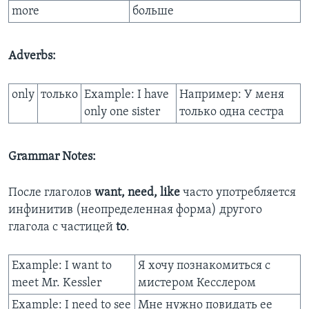
more
больше
Adverbs:
only
только
Example: I have
Например: У меня
only one sister
только одна сестра
Grammar Notes:
После глаголов
want, need, like
часто употребляется
инфинитив (неопределенная форма) другого
глагола с частицей
to
.
Example: I want to
Я хочу познакомиться с
meet Mr. Kessler
мистером Кесслером
Example: I need to see
Мне нужно повидать ее