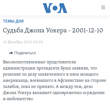
Линки
доступности
Перейти
ТЕМЫ ДНЯ
на
ГЛАВНОЕ
Судьба Джона Уокера - 2001-12-10
основной
ПРОГРАММЫ
контент
10 Декабрь, 2001 03:00
ПРОЕКТЫ
Перейти
АМЕРИКА
к
ЭКСПЕРТИЗА
Поделиться
НОВОСТИ ЗА МИНУТУ
УЧИМ АНГЛИЙСКИЙ
основной
ИНТЕРВЬЮ
ИТОГИ
НАША АМЕРИКАНСКАЯ ИСТОРИЯ
Высокопоставленные представители
навигации
администрации президента Буша заявили, что
Перейти
ФАКТЫ ПРОТИВ ФЕЙКОВ
ПОЧЕМУ ЭТО ВАЖНО?
А КАК В АМЕРИКЕ?
решение по делу захваченного в плен молодого
в
ЗА СВОБОДУ ПРЕССЫ
ДИСКУССИЯ VOA
АРТЕФАКТЫ
американца, воевавшего в Афганистане на стороне
поиск
талибов, пока не принято. А между тем, дело
УЧИМ АНГЛИЙСКИЙ
ДЕТАЛИ
АМЕРИКАНСКИЕ ГОРОДКИ
Джона Уокера вызывает одновременно осуждение
ВИДЕО
НЬЮ-ЙОРК NEW YORK
ТЕСТЫ
и любопытство.
ПОДПИСКА НА НОВОСТИ
АМЕРИКА. БОЛЬШОЕ ПУТЕШЕСТВИЕ