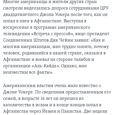
Многие американцы и жители других стран
смотрели видеозапись допроса сотрудниками ЦРУ
Learning English
двадцатилетнего Джона Уокера после того, как он
попал в плен в Афганистане. Выступая в
СОЦИАЛЬНЫЕ СЕТИ
воскресенье в программе американского
телевидения «Встреча с прессой», вице-президент
Соединенных Штатов Дик Чейни заявил: «Как и
многим американцам, мне трудно понять, почему
Языки
человек, родившийся в нашей стране, оказался в
Афганистане и воевал на стороне талибов и
организации «Аль-Кайда». Однако, мне
неизвестны все факты».
Американским властям очень мало известно о
Джоне Уокере. По сведениям предоставленным его
семей, в возрасте 16 лет он перешел из
католичества в ислам и в конце концов попал в
Афганистан через Йемен и Пакистан. Две недели