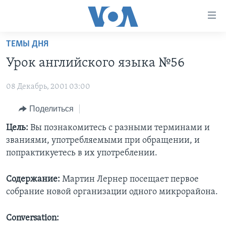
Линки
доступности
Перейти
ТЕМЫ ДНЯ
на
ГЛАВНОЕ
Урок английского языка №56
основной
ПРОГРАММЫ
контент
08 Декабрь, 2001 03:00
ПРОЕКТЫ
Перейти
АМЕРИКА
к
ЭКСПЕРТИЗА
Поделиться
НОВОСТИ ЗА МИНУТУ
УЧИМ АНГЛИЙСКИЙ
основной
ИНТЕРВЬЮ
ИТОГИ
НАША АМЕРИКАНСКАЯ ИСТОРИЯ
Цель:
Вы познакомитесь с разными терминами и
навигации
званиями, употребляемыми при обращении, и
Перейти
ФАКТЫ ПРОТИВ ФЕЙКОВ
ПОЧЕМУ ЭТО ВАЖНО?
А КАК В АМЕРИКЕ?
попрактикуетесь в их употреблении.
в
ЗА СВОБОДУ ПРЕССЫ
ДИСКУССИЯ VOA
АРТЕФАКТЫ
поиск
Содержание:
Мартин Лернер посещает первое
УЧИМ АНГЛИЙСКИЙ
ДЕТАЛИ
АМЕРИКАНСКИЕ ГОРОДКИ
собрание новой организации одного микрорайона.
ВИДЕО
НЬЮ-ЙОРК NEW YORK
ТЕСТЫ
ПОДПИСКА НА НОВОСТИ
Conversation:
АМЕРИКА. БОЛЬШОЕ ПУТЕШЕСТВИЕ