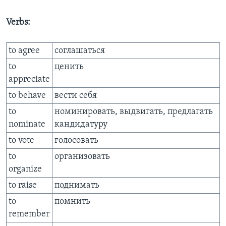
Verbs:
to agree
соглашаться
to
ценить
appreciate
to behave
вести себя
to
номинировать, выдвигать, предлагать
nominate
кандидатуру
to vote
голосовать
to
организовать
organize
to raise
поднимать
to
помнить
remember