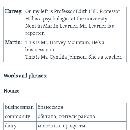
Learning English
Harvey:
On my left is Professor Edith Hill. Professor
Hill is a psychologist at the university.
Next in Martin Learner. Mr. Learner is a
СОЦИАЛЬНЫЕ СЕТИ
reporter.
Martin:
This is Mr. Harvey Mountain. He's a
businessman.
Языки
This is Ms. Cynthia Johnson. She's a teacher.
Words and phrases:
Nouns:
businessman
бизнесмен
community
община, жители района
dairy
молочные продукты