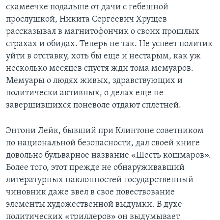
скамеечке подальше от дачи с гебешной
Learning English
прослушкой, Никита Сергеевич Хрущев
рассказывал в магнитофончик о своих прошлых
страхах и обидах. Теперь не так. Не успеет политик
СОЦИАЛЬНЫЕ СЕТИ
уйти в отставку, хоть бы еще и нестарым, как уж
несколько месяцев спустя жди тома мемуаров.
Мемуары о людях живых, здравствующих и
Языки
политически активных, о делах еще не
завершившихся поневоле отдают сплетней.
Энтони Лейк, бывший при Клинтоне советником
по национальной безопасности, дал своей книге
довольно бульварное название «Шесть кошмаров».
Более того, этот прежде не обнаруживавший
литературных наклонностей государственный
чиновник даже ввел в свое повествование
элементы художественной выдумки. В духе
политических «триллеров» он выдумывает