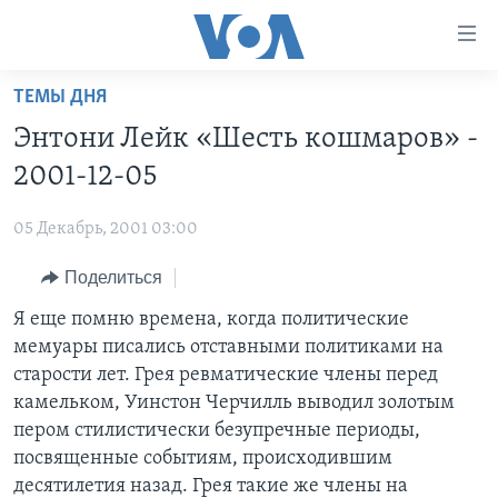
Линки
доступности
Перейти
ТЕМЫ ДНЯ
на
ГЛАВНОЕ
Энтони Лейк «Шесть кошмаров» -
основной
ПРОГРАММЫ
контент
2001-12-05
ПРОЕКТЫ
Перейти
АМЕРИКА
к
05 Декабрь, 2001 03:00
ЭКСПЕРТИЗА
НОВОСТИ ЗА МИНУТУ
УЧИМ АНГЛИЙСКИЙ
основной
Поделиться
ИНТЕРВЬЮ
ИТОГИ
НАША АМЕРИКАНСКАЯ ИСТОРИЯ
навигации
Перейти
ФАКТЫ ПРОТИВ ФЕЙКОВ
Я еще помню времена, когда политические
ПОЧЕМУ ЭТО ВАЖНО?
А КАК В АМЕРИКЕ?
в
мемуары писались отставными политиками на
ЗА СВОБОДУ ПРЕССЫ
ДИСКУССИЯ VOA
АРТЕФАКТЫ
поиск
старости лет. Грея ревматические члены перед
УЧИМ АНГЛИЙСКИЙ
ДЕТАЛИ
АМЕРИКАНСКИЕ ГОРОДКИ
камельком, Уинстон Черчилль выводил золотым
пером стилистически безупречные периоды,
ВИДЕО
НЬЮ-ЙОРК NEW YORK
ТЕСТЫ
посвященные событиям, происходившим
ПОДПИСКА НА НОВОСТИ
АМЕРИКА. БОЛЬШОЕ ПУТЕШЕСТВИЕ
десятилетия назад. Грея такие же члены на