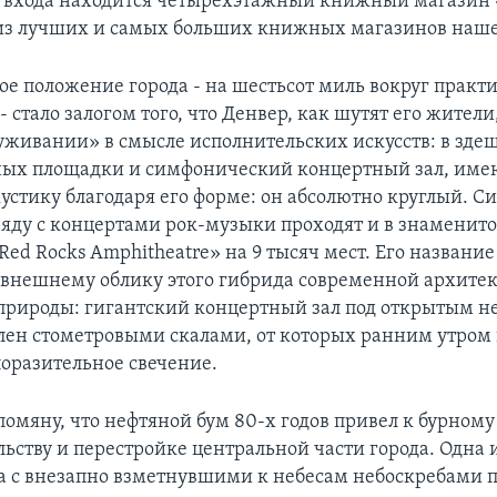
 входа находится четырехэтажный книжный магазин 
 из лучших и самых больших книжных магазинов наше
ое положение города - на шестьсот миль вокруг практи
- стало залогом того, что Денвер, как шутят его жители
уживании» в смысле исполнительских искусств: в зде
ьных площадки и симфонический концертный зал, им
устику благодаря его форме: он абсолютно круглый. 
яду с концертами рок-музыки проходят и в знаменит
ed Rocks Amphitheatre» на 9 тысяч мест. Его названи
т внешнему облику этого гибрида современной архите
природы: гигантский концертный зал под открытым не
лен стометровыми скалами, от которых ранним утром 
поразительное свечение.
помяну, что нефтяной бум 80-х годов привел к бурному
ьству и перестройке центральной части города. Одна и
а с внезапно взметнувшими к небесам небоскребами 