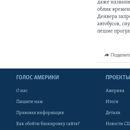
даже название
облик времен
Денвера запр
автобусов, сн
пешие прогул
Поделит
ГОЛОС АМЕРИКИ
ПРОЕКТ
О нас
Америка
Пишите нам
Итоги
Правовая информация
Детали
Как обойти блокировку сайта?
Новости СШ