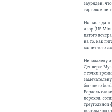
зауряден, чт
торговом цент
Но нас в дан
двор (US Mint
пятого вечера
на то, как г
монет того са
Неподалеку о
Денвера: Муз
с точки зрени
замечательну
бывшего borde
Бордель слав
переход, сое
треугольной 
постояльцы о