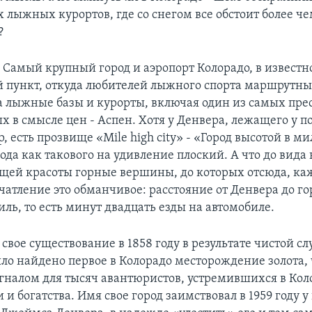
 лыжных курортов, где со снегом все обстоит более ч
?
. Самый крупный город и аэропорт Колорадо, в известн
 пункт, откуда любителей лыжного спорта маршрутны
а лыжные базы и курорты, включая один из самых пр
х в смысле цен - Аспен. Хотя у Денвера, лежащего у 
, есть прозвище «Mile high city» - «Город высотой в м
да как такового на удивление плоский. А что до вида 
ей красоты горные вершины, до которых отсюда, каж
ечатление это обманчивое: расстояние от Денвера до г
ль, то есть минут двадцать езды на автомобиле.
свое существование в 1858 году в результате чистой сл
ыло найдено первое в Колорадо месторождение золота, 
гналом для тысяч авантюристов, устремившихся в Кол
 и богатства. Имя свое город заимствовал в 1959 году у