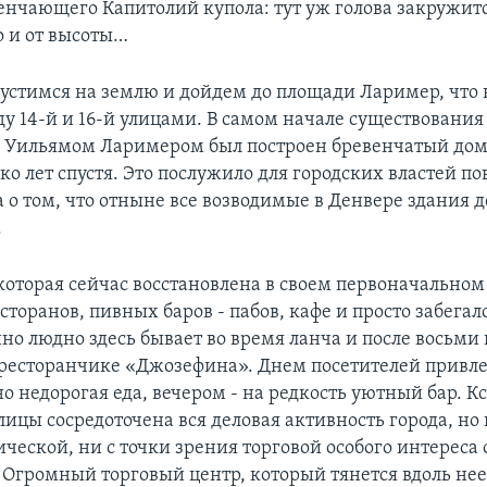
енчающего Капитолий купола: тут уж голова закружитс
о и от высоты…
пустимся на землю и дойдем до площади Лаример, что 
ду 14-й и 16-й улицами. В самом начале существования
 Уильямом Ларимером был построен бревенчатый дом
ко лет спустя. Это послужило для городских властей по
а о том, что отныне все возводимые в Денвере здания
.
которая сейчас восстановлена в своем первоначальном
торанов, пивных баров - пабов, кафе и просто забегало
но людно здесь бывает во время ланча и после восьми 
ресторанчике «Джозефина». Днем посетителей привле
о недорогая еда, вечером - на редкость уютный бар. Кс
лицы сосредоточена вся деловая активность города, но 
ческой, ни с точки зрения торговой особого интереса 
. Огромный торговый центр, который тянется вдоль нее