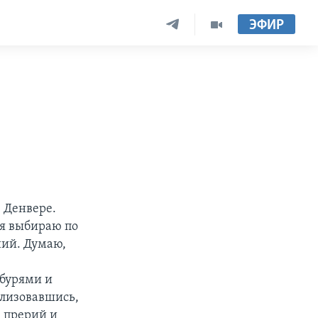
ЭФИР
- Денвере.
я выбираю по
ний. Думаю,
бурями и
ализовавшись,
х прерий и