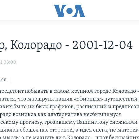
, Колорадо - 2001-12-04
01 03:00
ься
предстоит побывать в самом крупном городе Колорадо 
аться, что маршруты наших «эфирных» путешествий 
каких бы то ни было графиков, расписаний и предписа
орадо возникла как альтернатива несбывшемуся
ескому прогнозу, грозившему Вашингтону снежными 
 циклон обошел нас стороной, а идея снега, не матери
 мысль: а не махнуть ли в Колорадо - штат бескрайни