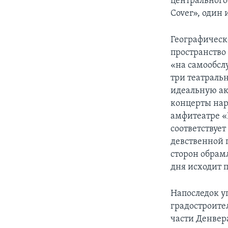
центрального
Cover», один
Географическ
пространство 
«на самообсл
три театрал
идеальную ак
концерты нар
амфитеатре «R
соответствуе
девственной 
сторон обрам
дня исходит 
Напоследок у
градостроител
части Денвер