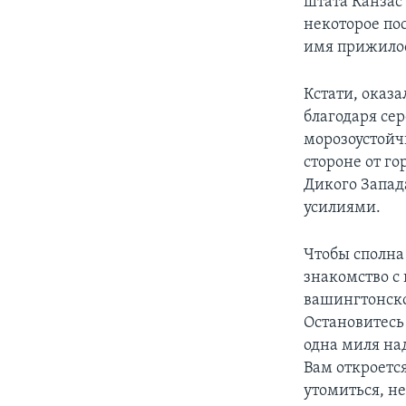
штата Канзас
некоторое по
имя прижилось
Кстати, оказа
благодаря се
морозоустойч
стороне от г
Дикого Запад
усилиями.
Чтобы сполна
знакомство с
вашингтонско
Остановитесь
одна миля над
Вам откроетс
утомиться, не