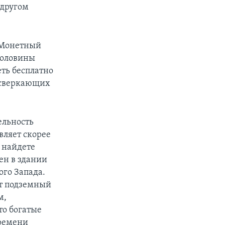
 другом
н Монетный
 половины
еть бесплатно
ы сверкающих
ельность
вляет скорее
ы найдете
ен в здании
ого Запада.
ет подземный
м,
то богатые
времени