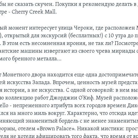
обы не сказать скучен. Покупки я рекомендую делать в
ре - Cherry Creek Mall.
ный момент интересует улица Чероки, где расположе
), открытый для экскурсий (бесплатных!) с 10 утра до
. В этом есть несомненная ирония, не так ли? Посмотр
игантские машины извергают из своего чрева мириад
мого бренного металла...
т Монетного двора находится еще одна достопримечат
ей искусства Запада. Впрочем, ценность музей предста
я истории, а не искусства. С одной оговоркой: в нем в
ю коллекцию работ Джорджии О'Киф. Музей располож
llo - непременного атрибута всех городов времен Дик
ился на много миль вокруг. Характерно, что отсюда ид
диняющий знаменитый бордель с не менее знамениты
формы, отелем «Brown Palace». Никакой мистики: прос
теля не хотели афишировать того факта, что время от 