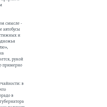
ем
ом смысле -
е автобусы
естижных и
подножья
илю»,
на
ется, рукой
ор примерно
учайности: в
что
орадо в
 губернатора