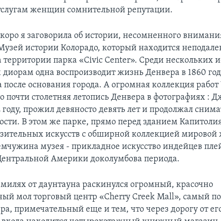
услугам женщин сомнительной репутации.
 скоро я заговорила об истории, несомненного внимани
Музей истории Колорадо, который находится неподалек
 территории парка «Civic Center». Среди нескольких 
диорам одна воспроизводит жизнь Денвера в 1860 году
а после основания города. А огромная коллекция работ У
о почти столетняя летопись Денвера в фотографиях : 
 году, прожил девяносто девять лет и продолжал снима
ости. В этом же парке, прямо перед зданием Капитолия
зительных искусств с обширной коллекцией мировой 
мчужина музея - прикладное искусство индейцев плей
ентральной Америки доколумбова периода.
 милях от даунтауна раскинулся огромный, красочно
ый мол торговый центр «Cherry Creek Mall», самый п
ра, примечательный еще и тем, что через дорогу от ег