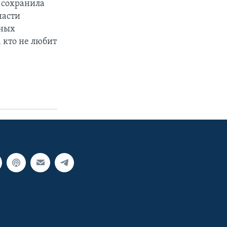
- сохранила
части
тных
, кто не любит