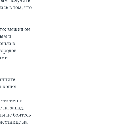
амым получить
сь в том, что
ого: выжил он
тым и
ошла в
городов
ными
ачните
н копия
…
 это точно
 на запад.
вы не боитесь
 лестнице на