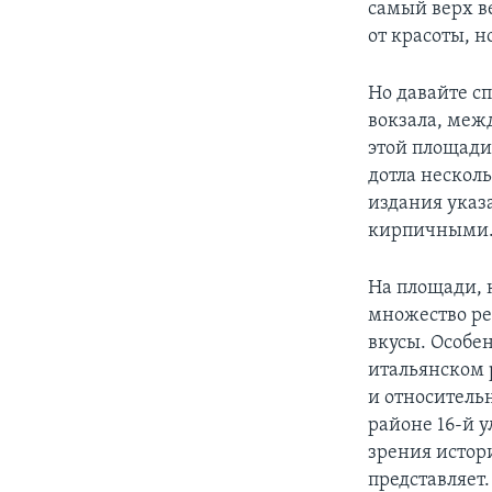
самый верх в
от красоты, н
Но давайте с
вокзала, меж
этой площади
дотла несколь
издания указ
кирпичными
На площади, 
множество рес
вкусы. Особен
итальянском 
и относительн
районе 16-й у
зрения истори
представляет