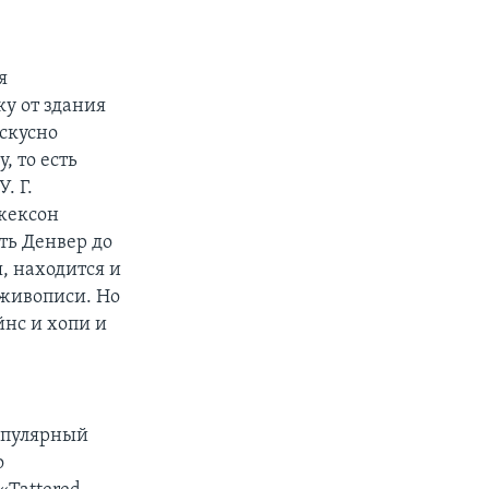
я
у от здания
искусно
, то есть
. Г.
Джексон
ть Денвер до
, находится и
живописи. Но
нс и хопи и
опулярный
о