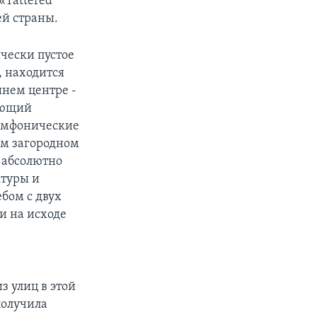
«Tattered
й страны.
чески пустое
, находится
шнем центре -
еющий
Симфонические
ом загородном
е абсолютно
ктуры и
бом с двух
и на исходе
з улиц в этой
получила