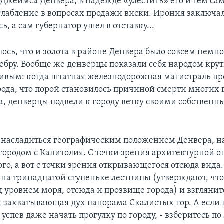
 Джеймса Денвера, в надежде «улестить» его и тем с
слабление в вопросах продажи виски. Ирония заключала
, а сам губернатор ушел в отставку...
лось, что и золота в районе Денвера было совсем немн
ребру. Вообще же денверцы показали себя народом кру
ивым: когда штатная железнодорожная магистраль пр
орода, что порой становилось причиной смерти многих 
а, денверцы подвели к городу ветку своими собствен
 насладиться географическим положением Денвера, н
 городом с Капитолия. С точки зрения архитектурной о
го, а вот с точки зрения открывающегося отсюда вида
 на тринадцатой ступеньке лестницы (утверждают, что
 уровнем моря, отсюда и прозвище города) и взгляните
я захватывающая дух панорама Скалистых гор. А если 
 успев даже начать прогулку по городу, - взберитесь по