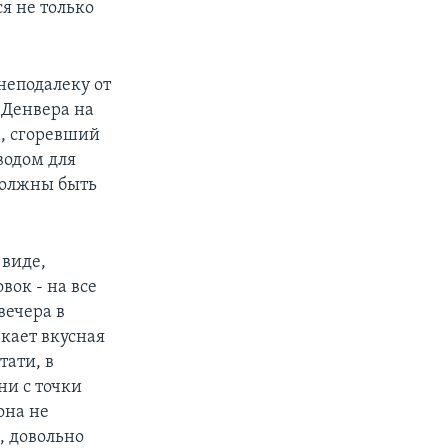
я не только
неподалеку от
 Денвера на
, сгоревший
водом для
 должны быть
 виде,
вок - на все
вечера в
кает вкусная
тати, в
ни с точки
она не
, довольно