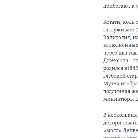
прибегают к 
Кстати, коль
заслуживает 
Капитолия, на
выполненных 
через два год
Джексона - эт
родился в1842
глубокой стар
Музей изобра
подлинная же
миниатюры Ц
В нескольких
декорированн
«молл» Денве