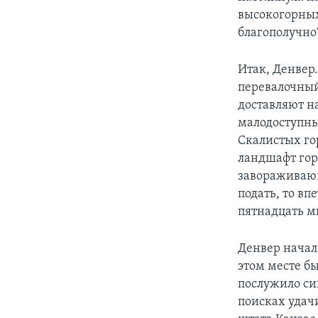
высокогорных
благополучно
Итак, Денвер
перевалочный
доставляют н
малодоступны
Скалистых гор
ландшафт горо
завораживающ
подать, то вп
пятнадцать ми
Денвер начал 
этом месте б
послужило си
поисках удачи