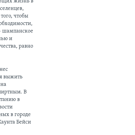
яющих жизнь в
селенцев,
того, чтобы
еобходимости,
 - шампанское
нью и
чества, равно
анес
ся выжить
 на
спиртным. В
етанию в
вости
ных в городе
 Каунта Бейси