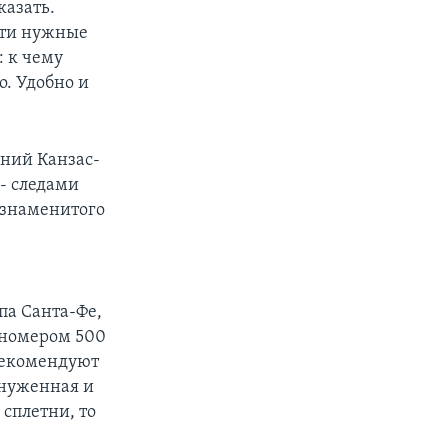
казать.
йти нужные
: к чему
о. Удобно и
аний Канзас-
- следами
 знаменитого
па Санта-Фе,
д номером 500
 рекомендуют
ринуженная и
 сплетни, то