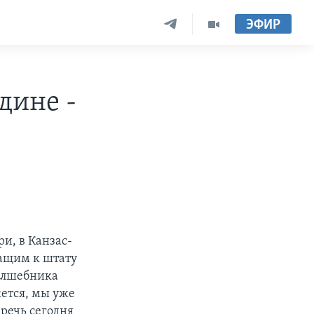
ЭФИР
дине -
и, в Канзас-
жащим к штату
Волшебника
ется, мы уже
 речь сегодня