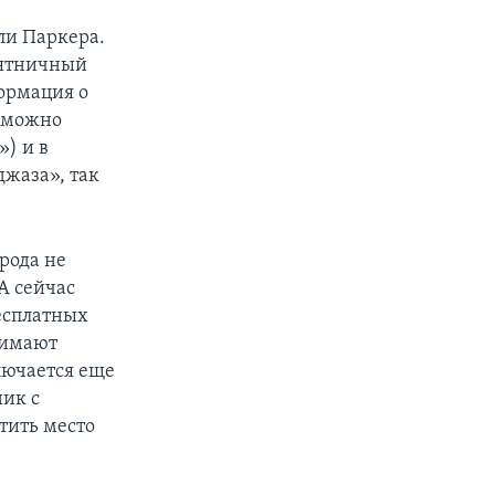
ли Паркера.
Пятничный
ормация о
ю можно
») и в
джаза», так
орода не
 А сейчас
есплатных
нимают
лючается еще
ник с
тить место