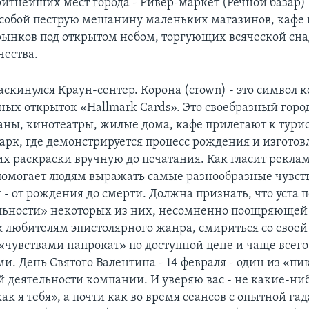
ритнейших мест города - Ривер-маркет (Речной базар) 
 собой пеструю мешанину маленьких магазинов, кафе 
ынков под открытом небом, торгующих всяческой сн
чества.
аскинулся Краун-сентер. Корона (crown) - это символ
ых открыток «Hallmark Cards». Это своебразный город
раны, кинотеатры, жилые дома, кафе прилегают к тур
арк, где демонстрируется процесс рождения и изготов
их раскраски вручную до печатания. Как гласит реклам
омогает людям выражать самые разнообразные чувств
 - от рождения до смерти. Должна признать, что уста
льности» некоторых из них, несомненно поощряющей т
 к любителям эпистолярного жанра, смириться со свое
«чувствами напрокат» по доступной цене и чаще всего
. День Святого Валентина - 14 февраля - один из «пи
 деятельности компании. И уверяю вас - не какие-ни
к я тебя», а почти как во время сеансов с опытной га