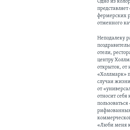
Одно из коло
представляет
фермерских р
отменного ка
Неподалеку р
поздравительн
отели, ресто
центру Холлм
открыток, от 
«Холлмарк» п
случаи жизни
от «универса
относит себя
пользоваться 
рифмованными
коммерческой
«Люби меня ка