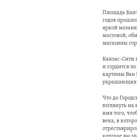
Площадь Кант
годов прошло
яркой мозаик
мостовой, об
магазины гор
Канзас-Сити 
и гордится по
картины Ван 
украшающих в
Что до Городс
взглянуть на
имя того, чт
века, в котор
отреставриро
которое вы з