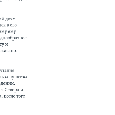
ий двум
ся в его
шему ему
однообразное.
ту и
сказано.
путация
чным пунктом
едений,
ы Севера и
, после того