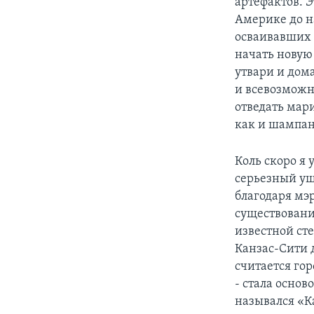
артефактов. 
Америке до н
осваивавших д
начать новую
утвари и дом
и всевозможн
отведать мар
как и шампан
Коль скоро я 
серьезный ущ
благодаря мэ
существовани
известной ст
Канзас-Сити 
считается го
- стала основ
назывался «К