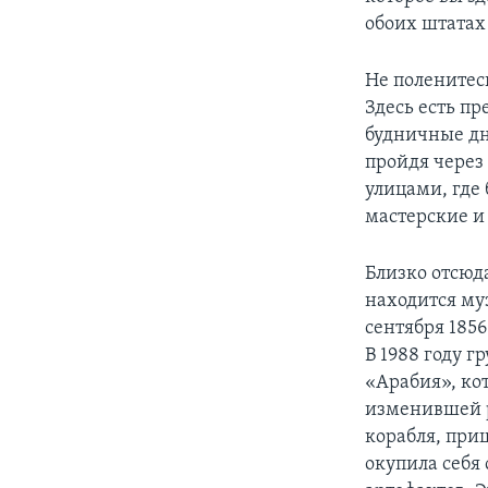
обоих штатах 
Не поленитес
Здесь есть пр
будничные дни
пройдя через
улицами, где
мастерские и
Близко отсюда
находится муз
сентября 1856
В 1988 году г
«Арабия», кот
изменившей ру
корабля, при
окупила себя