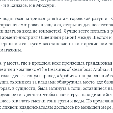
- и в Канзасе, и в Миссури.
ь подняться на тринадцатый этаж городской ратуши - 
екрасная смотровая площадка, открытая для посетител
 плата за вход не взимается). Лучше всего попасть в 
 Гармент-дистрикт (Швейный район) между Шестой и
 бережно и со вкусом восстановлены конторские поме
 магазины.
, у места, где в прошлом веке произошла грандиозная
ейный комплекс «The treasures of steamboat Arabia». 
 года здесь затонул пароход «Арабия». направлявшийся
руппа охотников за кладами обнаружила место, где был
орая, в сущности, была затянута в топи, оставшиеся на
сло реки. Для того, чтобы спасти груз, находившийся
шлось откачать тысячи тонн грязи и воды. Но проделан
 с лихвой: кладоискателям досталось по меньшей мере 