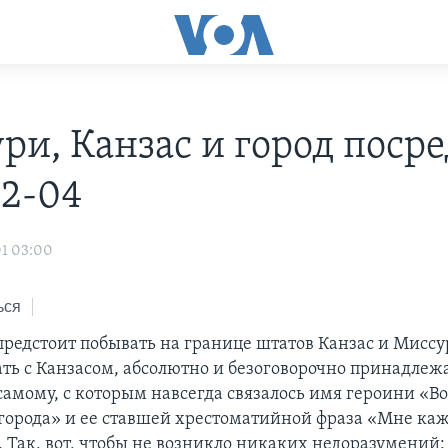
ри, Канзас и город посре
12-04
01 03:00
ься
предстоит побывать на границе штатов Канзас и Миссур
тать с Канзасом, абсолютно и безоговорочно принадле
 самому, с которым навсегда связалось имя героини «
города» и ее ставшей хрестоматийной фраза «Мне каж
. Так, вот, чтобы не возникло никаких недоразумений: