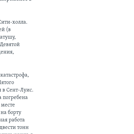
Сити-холла.
ей (в
ратушу,
 Девятой
щения,
 катастрофа,
Пятого
 в Сент-Луис.
а погребена
 месте
 на борту
ная работа
двести тонн