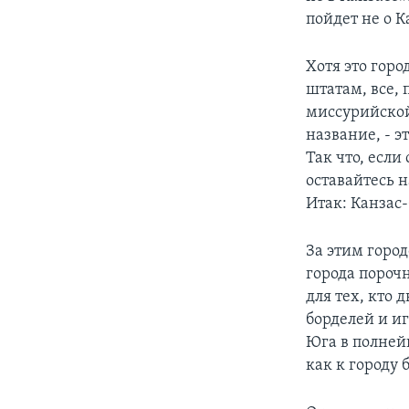
пойдет не о К
Хотя это гор
штатам, все,
миссурийской
название, - э
Так что, если
оставайтесь н
Итак: Канзас
За этим горо
города пороч
для тех, кто 
борделей и и
Юга в полней
как к городу 