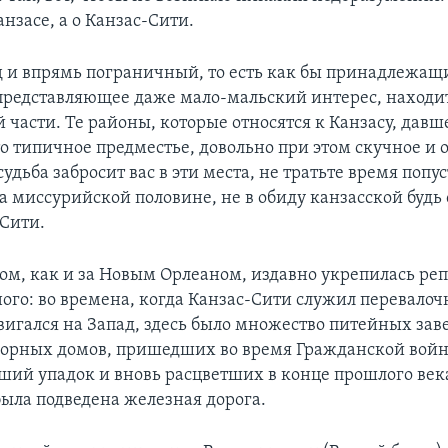
анзасе, а о Канзас-Сити.
од и впрямь пограничный, то есть как бы принадлежащ
 представляющее даже мало-мальский интерес, находит
 части. Те районы, которые относятся к Канзасу, дав
то типичное предместье, довольно при этом скучное и 
 судьба забросит вас в эти места, не тратьте время попус
а миссурийской половине, не в обиду канзасской будь 
-Сити.
дом, как и за Новым Орлеаном, издавно укрепилась ре
ного: во времена, когда Канзас-Сити служил перевало
двигался на Запад, здесь было множество питейных зав
горных домов, пришедших во время Гражданской войн
ший упадок и вновь расцветших в конце прошлого века
была подведена железная дорога.