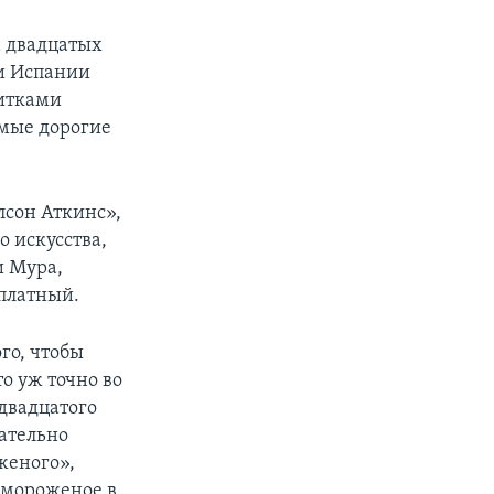
 двадцатых
ди Испании
литками
амые дорогие
лсон Аткинс»,
о искусства,
и Мура,
платный.
ого, чтобы
о уж точно во
двадцатого
щательно
женого»,
е мороженое в