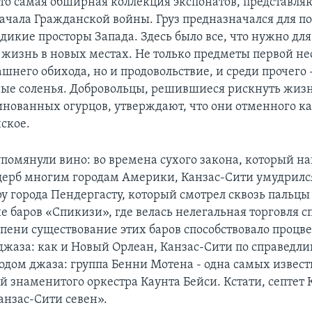
Это самая обширная коллекция экспонатов, представл
ачала Гражданской войны. Груз предназначался для по
икие просторы Запада. Здесь было все, что нужно для 
 жизнь в новых местах. Не только предметы первой н
ашнего обихода, но и продовольствие, и среди прочего
ые соленья. Добровольцы, решившиеся рискнуть жиз
инованных огурцов, утверждают, что они отменного ка
ское.
упомянули вино: во времена сухого закона, который н
ерб многим городам Америки, Канзас-Сити умудрил
ру города Пендергасту, который смотрел сквозь пальцы
е баров «Спикизи», где велась нелегальная торговля 
епени существование этих баров способствовало процв
джаза: как и Новый Орлеан, Канзас-Сити по справедли
родом джаза: группа Бенни Мотена - одна самых извест
ой знаменитого оркестра Каунта Бейси. Кстати, септет
анзас-Сити севен».