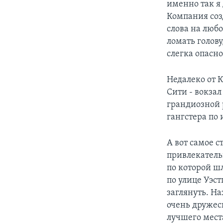
именно так я 
Компания соз
слова на любо
ломать голову
слегка опасно
Недалеко от 
Сити - вокза
грандиозной 
гангстера по 
А вот самое с
привлекатель
по которой ш
по улице Уэст
заглянуть. На
очень дружеск
лучшего мест