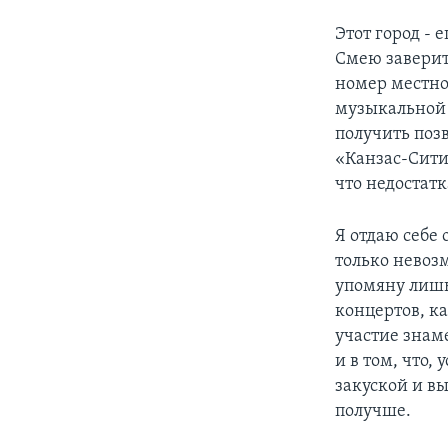
Этот город -
Смею заверит
номер местно
музыкальной 
получить позв
«Канзас-Сити
что недостат
Я отдаю себе 
только невозм
упомяну лишь
концертов, к
участие знам
и в том, что,
закуской и вы
получше.