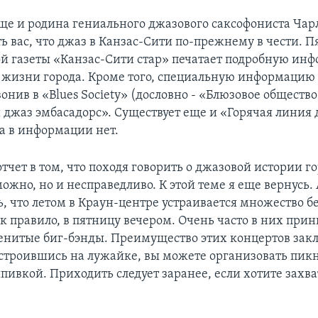
 еще и родина гениального джазового саксофониста Чар
ь вас, что джаз в Канзас-Сити по-прежнему в чести. 
й газеты «Канзас-Сити стар» печатает подробную инф
жизни города. Кроме того, специальную информаци
онив в «Blues Society» (дословно - «Блюзовое общество
 джаз эмбасадорс». Существует еще и «Горячая линия 
ка в информации нет.
отчет в том, что походя говорить о джазовой истории г
ожно, но и несправедливо. К этой теме я еще вернусь.
, что летом в Краун-центре устраивается множество б
ак правило, в пятницу вечером. Очень часто в них при
енитые биг-бэнды. Преимущество этих концертов зак
 устроившись на лужайке, вы можете организовать пик
пивкой. Приходить следует заранее, если хотите захва