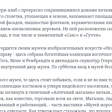
ри-клаб с прекрасно сохранившимися домами начала
го столетия, утопающих в зелени, напоминает площа
ой фасадов, пышностью фонтанов, керамическими п
илием апельсиновых деревьев. На ней расположены с
ода, в том числе и знаменитый «Сакс» и «Гуччи».
гордится своим музеем изобразительных искусств «Не
 праву - здесь собрана богатейшая коллекция восточног
Гога, Моне и Рембрандта и двенадцать скульптур Генр
нутренний двор музея. По субботам вход в музей бес
кого музея, то здесь стоит побывать, если и не во имя т
 коллекцию костюмов и утвари индейского населения, т
обы заглянуть в типичный «Аптечный магазин» начала 
ом, как известно, торговали всем на свете. Магазин, т
ванный и работающий, - часть выставки «Музей моро
десь отведаете. Как утверждают старожилы, это лучше