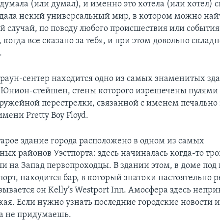
думала (или думал), и именно это хотела (или хотел) с
дала некий универсальный мир, в котором можно на
й случай, по поводу любого происшествия или события
, когда все сказано за тебя, и при этом довольно складн
.
Краун-сентер находится одно из самых знаменитых зд
л Юнион-стейшен, стены которого изрешечены пулями 
ружейной перестрелки, связанной с именем печально
имени Pretty Boy Floyd.
тарое здание города расположено в одном из самых
ных районов Уэстпорта: здесь начиналась когда-то тро
ли на Запад первопроходцы. В здании этом, в доме по
порт, находится бар, в который знатоки настоятельно
зывается он Kelly’s Westport Inn. Амосфера здесь неп
ая. Если нужно узнать последние городские новости и
а не придумаешь.