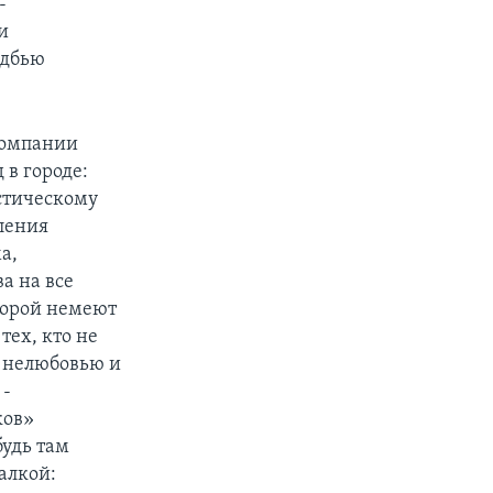
-
и
адбью
 компании
 в городе:
истическому
ления
а,
а на все
 порой немеют
ех, кто не
й нелюбовью и
 -
ков»
будь там
далкой: