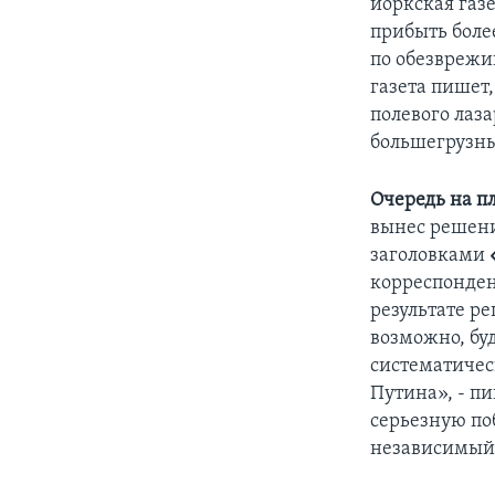
йоркская газ
прибыть боле
по обезврежи
газета пишет
полевого лаза
большегрузны
Очередь на пл
вынес решени
заголовками
корреспонден
результате р
возможно, бу
систематичес
Путина», - п
серьезную по
независимый 