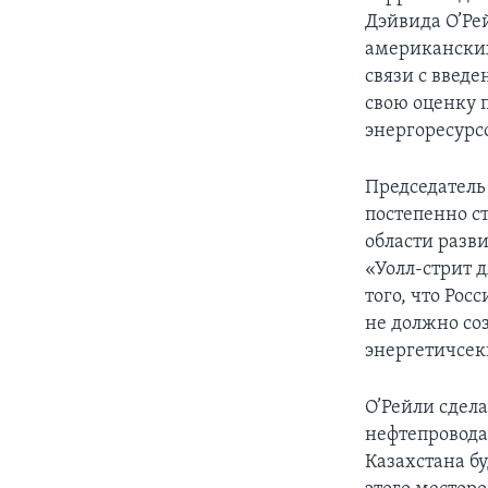
Дэйвида О’Ре
американских
связи с введ
свою оценку 
энергоресурс
Председатель
постепенно с
области разви
«Уолл-стрит 
того, что Рос
не должно со
энергетичсеки
О’Рейли сдела
нефтепровода
Казахстана б