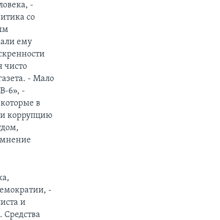
овека, -
ритика со
ым
кали ему
искренности
я чисто
азета. - Мало
В-6», -
 которые в
ли коррупцию
удом,
 мнение
ка,
емократии, -
иста и
. Средства