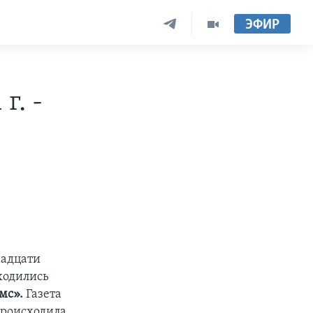
ЭФИР
г. -
надцати
ходились
мс».
Газета
происходила