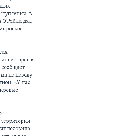
йших
ступлении, в
 О’Рейли дал
 мировых
сия
 инвесторов в
к сообщает
зма по поводу
гион. «У нас
мировые
о
а территории
жит половина