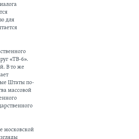
иалога
тся
ию для
ытается
рственного
руг «ТВ-6».
й. В то же
ает
ые Штаты по-
ва массовой
енного
ударственного
е московской
взгляды