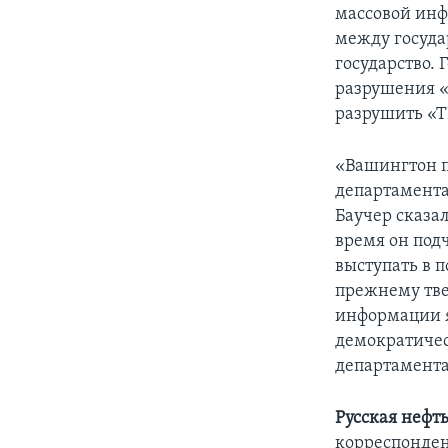
массовой инф
между госуда
государство.
разрушения «
разрушить «Т
«Вашингтон п
департамента
Баучер сказал
время он под
выступать в 
прежнему тве
информации 
демократичесу
департамента
Русская нефт
корреспонде