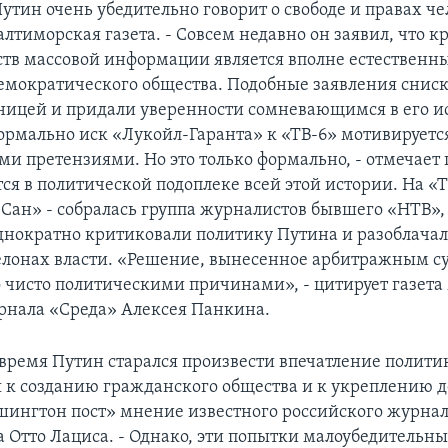
тин очень убедительно говорит о свободе и правах чел
лтиморская газета. - Совсем недавно он заявил, что к
ств массовой информации является вполне естественн
мократического общества. Подобные заявления снис
аницей и придали уверенности сомневающимся в его 
ормально иск «Лукойл-Гаранта» к «ТВ-6» мотивируетс
и претензиями. Но это только формально, - отмечает г
ся в политической подоплеке всей этой истории. На «Т
Сан» - собралась группа журналистов бывшего «НТВ»,
нократно критиковали политику Путина и разоблача
лонах власти. «Решение, вынесенное арбитражным с
 чисто политическими причинами», - цитирует газета
рнала «Среда» Алексея Панкина.
 время Путин старался произвести впечатление полити
 к созданию гражданского общества и к укреплению д
шингтон пост» мнение известного российского журнал
 Отто Лациса. - Однако, эти попытки малоубедительны