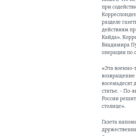
при содейств
Корреспонден
разделе газе
действиям пр
Кайда». Корр
Владимира Пу
операции по 
«Эта военно-
возвращение 
восемьдесят 
статье. - По
России решит
столице».
Газета напоми
дружественны