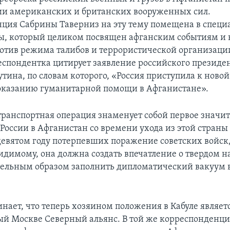
ии американских и британских вооруженных сил.
ция Сабрины Таверниз на эту тему помещена в специ
ты, который целиком посвящен афганским событиям и
отив режима талибов и террористической организаци
еспондентка цитирует заявление российского президе
тина, по словам которого, «Россия приступила к новой
оказанию гуманитарной помощи в Афганистане».
транспортная операция знаменует собой первое значи
России в Афганистан со времени ухода из этой страны
девятом году потерпевших поражение советских войск, 
-видимому, она должна создать впечатление о твердом 
ельным образом заполнить дипломатический вакуум 
нает, что теперь хозяином положения в Кабуле являет
й Москве Северный альянс. В той же корреспонденц