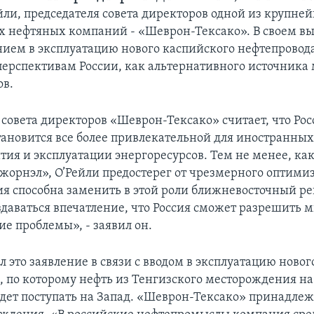
йли, председателя совета директоров одной из крупне
 нефтяных компаний - «Шеврон-Тексако». В своем вы
ением в эксплуатацию нового каспийского нефтепровода
перспективам России, как альтернативного источника
ов.
 совета директоров «Шеврон-Тексако» считает, что Рос
тановится все более привлекательной для иностранных
тия и эксплуатации энергоресурсов. Тем не менее, ка
джорнэл», О’Рейли предостерег от чрезмерного оптими
сия способна заменить в этой роли ближневосточный ре
здаваться впечатление, что Россия сможет разрешить 
е проблемы», - заявил он.
л это заявление в связи с вводом в эксплуатацию новог
, по которому нефть из Тенгизского месторождения н
удет поступать на Запад. «Шеврон-Тексако» принадле