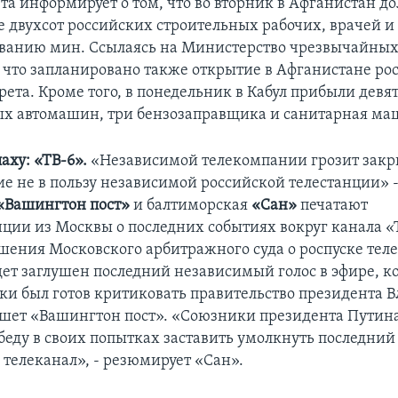
ета информирует о том, что во вторник в Афганистан 
е двухсот российских строительных рабочих, врачей и
ванию мин. Ссылаясь на Министерство чрезвычайных
, что запланировано также открытие в Афганистане ро
рета. Кроме того, в понедельник в Кабул прибыли девя
х автомашин, три бензозаправщика и санитарная ма
аху: «ТВ-6».
«Независимой телекомпании грозит закр
е не в пользу независимой российской телестанции» 
«Вашингтон пост»
и балтиморская
«Сан»
печатают
ции из Москвы о последних событиях вокруг канала «Т
ешения Московского арбитражного суда о роспуске те
дет заглушен последний независимый голос в эфире, к
ки был готов критиковать правительство президента 
ишет «Вашингтон пост». «Союзники президента Путин
беду в своих попытках заставить умолкнуть последни
телеканал», - резюмирует «Сан».