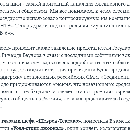
ормации - самый пригодный канал для ежедневного д
рством и обществом. Мы все понимаем, к чему стреми
 Государство использовало контролируемую им компан
НТВ». Теперь другая подконтрольная ему компания п
В-6»».
ост» приводит также заявление представителя Госуда
 Ричарда Баучера в связи с последними событиями вок
, что он не может вдаваться в подробности этих событи
черкнул, что администрация президента Буша продолж
поддержку независимых российских СМИ. «Соединенн
рдо придерживаются мнения, что независимые средст
являются необходимым элементом построения соврем
кого общества в России», - сказал представитель Гос
.
ь глазами шефа «Шеврон-Тексако».
поместила В заметк
нтки
«Уолл-стрит джорнэл»
Джин Уэйлен, излагаются 