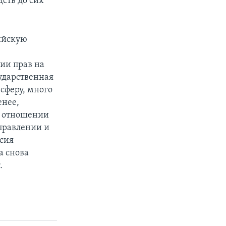
ств до сих
ийскую
нии прав на
сударственная
сферу, много
енее,
м отношении
аправлении и
ссия
а снова
.