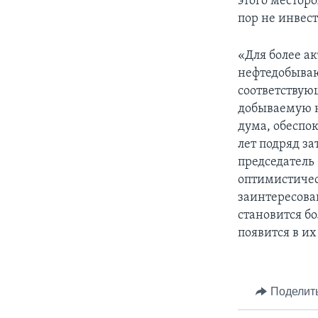
этого местор
пор не инвест
«Для более а
нефтедобыва
соответствующ
добываемую н
дума, обеспо
лет подряд за
председатель
оптимистичес
заинтересова
становится б
появится в их
Поделит