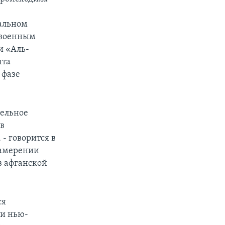
альном
 военным
и «Аль-
нта
 фазе
тельное
 в
- говорится в
намерении
в афганской
ся
ии нью-