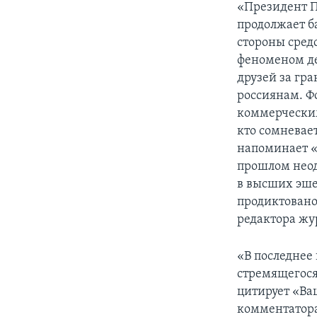
«Президент Пу
продолжает ба
стороны сред
феноменом де
друзей за гр
россиянам. Ф
коммерческим
кто сомневает
напоминает «
прошлом неод
в высших эше
продиктовано
редактора жу
«В последнее
стремящегося
цитирует «Ва
комментатора