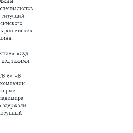
должны
 специалистов
 ситуаций,
ссийского
ть российских
шина.
ытие». «Суд
- под такими
В-6». «В
лекомпании
оторый
Владимира
а одержали
й крупный