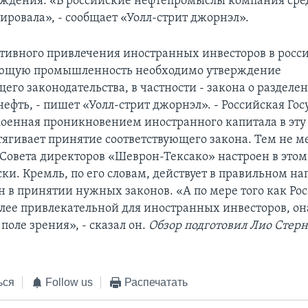
ождения. «В российские нефтепромыслы компания сред
ировала», - сообщает «Уолл-стрит джорнэл».
ктивного привлечения иностранных инвесторов в росс
ющую промышленность необходимо утверждение
его законодательства, в частности - закона о разделе
ефть, - пишет «Уолл-стрит джорнэл». - Российская Го
коенная проникновением иностранного капитала в эту 
тягивает принятие соответствующего закона. Тем не м
 Совета директоров «Шеврон-Тексако» настроен в это
ки. Кремль, по его словам, действует в правильном н
н в принятии нужных законов. «А по мере того как Ро
олее привлекательной для иностранных инвесторов, он
 поле зрения», - сказал он.
Обзор подготовил Лио Стерн
ься
Follow us
Распечатать