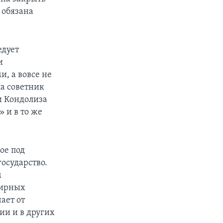
 обязана
едует
и
, а вовсе не
ла советник
и Кондолиза
 и в то же
ое под
осударство.
м
мирных
ает от
ии и в других