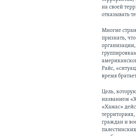
на своей тер
отказывать т
Многие стран
признать, чт
организации,
группировками
американског
Райс, «ситуа
время братае
Цель, котору
названием «Х
«Хамас» дейс
территориях,
граждан и во
палестинских