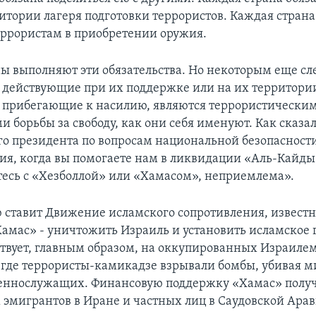
ритории лагеря подготовки террористов. Каждая страна
еррористам в приобретении оружия.
ы выполняют эти обязательства. Но некоторым еще сл
о действующие при их поддержке или на их территори
 прибегающие к насилию, являются террористическими
 борьбы за свободу, как они себя именуют. Как сказа
о президента по вопросам национальной безопасност
ция, когда вы помогаете нам в ликвидации «Аль-Кайды»
тесь с «Хезболлой» или «Хамасом», неприемлема».
ю ставит Движение исламского сопротивления, известн
амас» - уничтожить Израиль и установить исламское г
твует, главным образом, на оккупированных Израиле
 где террористы-камикадзе взрывали бомбы, убивая 
еннослужащих. Финансовую поддержку «Хамас» получ
 эмигрантов в Иране и частных лиц в Саудовской Арав