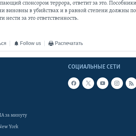
пающий спонсором террора, ответит за это. Пособники
ни виновны в убийствах и в равной степени должны п
и нести за это ответственность.
ься
Follow us
Распечатать
Ы
СОЦИАЛЬНЫЕ СЕТИ
А за минуту
New York