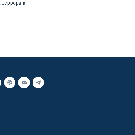
 террора в
о