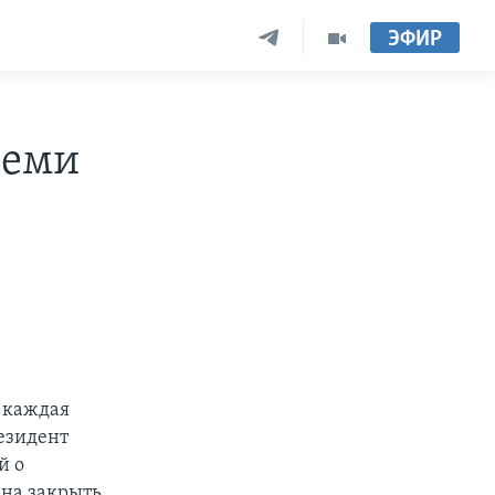
ЭФИР
семи
ы каждая
резидент
й о
ана закрыть