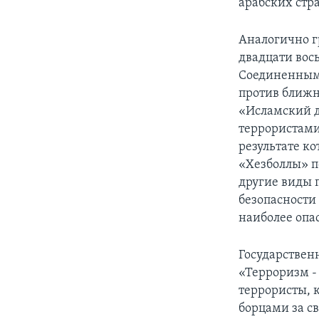
арабских стр
Аналогично г
двадцати вос
Соединенными
против ближн
«Исламский д
террористами
результате к
«Хезболлы» п
другие виды 
безопасности
наиболее опа
Государствен
«Терроризм -
террористы, 
борцами за св