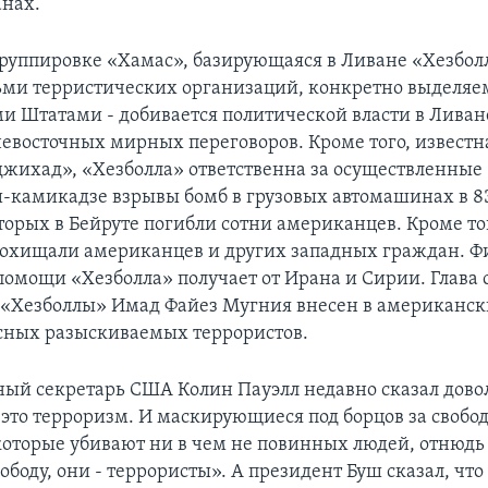
анах.
руппировке «Хамас», базирующаяся в Ливане «Хезболл
ьми терристических организаций, конкретно выделя
 Штатами - добивается политической власти в Ливан
евосточных мирных переговоров. Кроме того, известн
жихад», «Хезболла» ответственна за осуществленные
-камикадзе взрывы бомб в грузовых автомашинах в 83 
оторых в Бейруте погибли сотни американцев. Кроме то
охищали американцев и других западных граждан. Ф
помощи «Хезболла» получает от Ирана и Сирии. Глава
 «Хезболлы» Имад Файез Мугния внесен в американск
сных разыскиваемых террористов.
ный секретарь США Колин Пауэлл недавно сказал довол
 это терроризм. И маскирующиеся под борцов за свобо
которые убивают ни в чем не повинных людей, отнюдь
ободу, они - террористы». А президент Буш сказал, чт