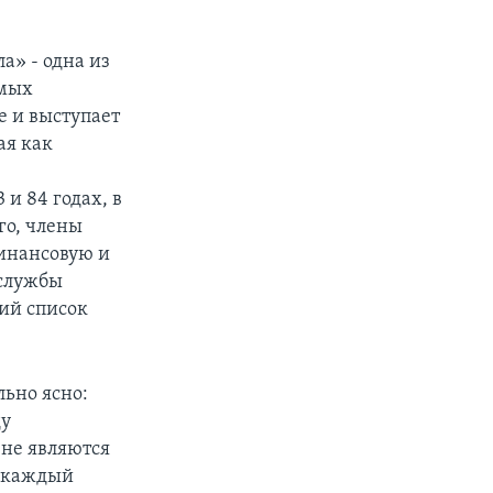
а» - одна из
емых
е и выступает
ая как
и 84 годах, в
го, члены
инансовую и
 службы
ий список
ьно ясно:
ду
 не являются
о каждый