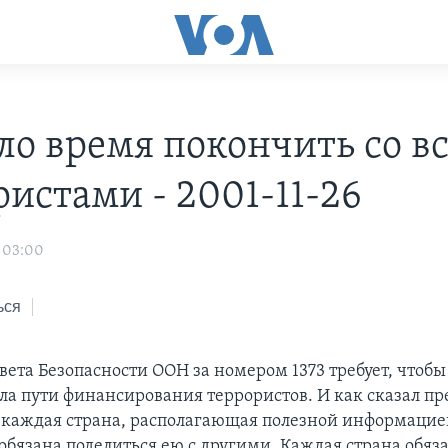
о время покончить со в
ристами - 2001-11-26
 03:00
ься
вета Безопасности ООН за номером 1373 требует, чтоб
ала пути финансирования террористов. И как сказал п
каждая страна, располагающая полезной информацие
 обязана поделиться ею с другими. Каждая страна обяз