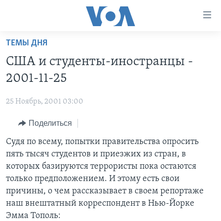
Линки
доступности
Перейти
ТЕМЫ ДНЯ
на
ГЛАВНОЕ
США и студенты-иностранцы -
основной
ПРОГРАММЫ
контент
2001-11-25
ПРОЕКТЫ
Перейти
АМЕРИКА
к
25 Ноябрь, 2001 03:00
ЭКСПЕРТИЗА
НОВОСТИ ЗА МИНУТУ
УЧИМ АНГЛИЙСКИЙ
основной
Поделиться
ИНТЕРВЬЮ
ИТОГИ
НАША АМЕРИКАНСКАЯ ИСТОРИЯ
навигации
Перейти
ФАКТЫ ПРОТИВ ФЕЙКОВ
Судя по всему, попытки правительства опросить
ПОЧЕМУ ЭТО ВАЖНО?
А КАК В АМЕРИКЕ?
в
пять тысяч студентов и приезжих из стран, в
ЗА СВОБОДУ ПРЕССЫ
ДИСКУССИЯ VOA
АРТЕФАКТЫ
поиск
которых базируются террористы пока остаются
УЧИМ АНГЛИЙСКИЙ
ДЕТАЛИ
АМЕРИКАНСКИЕ ГОРОДКИ
только предположением. И этому есть свои
причины, о чем рассказывает в своем репортаже
ВИДЕО
НЬЮ-ЙОРК NEW YORK
ТЕСТЫ
наш внештатный корреспондент в Нью-Йорке
ПОДПИСКА НА НОВОСТИ
АМЕРИКА. БОЛЬШОЕ ПУТЕШЕСТВИЕ
Эмма Тополь: