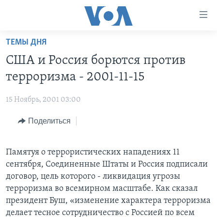
Линки
доступности
Перейти
ТЕМЫ ДНЯ
на
ГЛАВНОЕ
США и Россия борются против
основной
ПРОГРАММЫ
контент
терроризма - 2001-11-15
ПРОЕКТЫ
Перейти
АМЕРИКА
к
15 Ноябрь, 2001 03:00
ЭКСПЕРТИЗА
НОВОСТИ ЗА МИНУТУ
УЧИМ АНГЛИЙСКИЙ
основной
Поделиться
ИНТЕРВЬЮ
ИТОГИ
НАША АМЕРИКАНСКАЯ ИСТОРИЯ
навигации
Перейти
ФАКТЫ ПРОТИВ ФЕЙКОВ
ПОЧЕМУ ЭТО ВАЖНО?
А КАК В АМЕРИКЕ?
в
Памятуя о террористических нападениях 11
ЗА СВОБОДУ ПРЕССЫ
ДИСКУССИЯ VOA
АРТЕФАКТЫ
поиск
сентября, Соединенные Штаты и Россия подписали
УЧИМ АНГЛИЙСКИЙ
ДЕТАЛИ
АМЕРИКАНСКИЕ ГОРОДКИ
договор, цель которого - ликвидация угрозы
терроризма во всемирном масштабе. Как сказал
ВИДЕО
НЬЮ-ЙОРК NEW YORK
ТЕСТЫ
президент Буш, «изменение характера терроризма
ПОДПИСКА НА НОВОСТИ
АМЕРИКА. БОЛЬШОЕ ПУТЕШЕСТВИЕ
делает тесное сотрудничество с Россией по всем