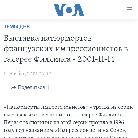
Линки
доступности
Перейти
ТЕМЫ ДНЯ
на
ГЛАВНОЕ
Выставка натюрмортов
основной
ПРОГРАММЫ
контент
французских импрессионистов в
ПРОЕКТЫ
Перейти
АМЕРИКА
галерее Филлипса - 2001-11-14
к
ЭКСПЕРТИЗА
НОВОСТИ ЗА МИНУТУ
УЧИМ АНГЛИЙСКИЙ
основной
14 Ноябрь, 2001 03:00
ИНТЕРВЬЮ
ИТОГИ
НАША АМЕРИКАНСКАЯ ИСТОРИЯ
навигации
Перейти
Поделиться
ФАКТЫ ПРОТИВ ФЕЙКОВ
ПОЧЕМУ ЭТО ВАЖНО?
А КАК В АМЕРИКЕ?
в
ЗА СВОБОДУ ПРЕССЫ
ДИСКУССИЯ VOA
АРТЕФАКТЫ
поиск
«Натюрморты импрессионистов» - третья из серии
УЧИМ АНГЛИЙСКИЙ
ДЕТАЛИ
АМЕРИКАНСКИЕ ГОРОДКИ
выставок импрессионистов в галерее Филлипса.
ВИДЕО
НЬЮ-ЙОРК NEW YORK
ТЕСТЫ
Первая экспозиция из этой серии прошла в 1996
году под названием «Импрессионисты на Сене»,
ПОДПИСКА НА НОВОСТИ
АМЕРИКА. БОЛЬШОЕ ПУТЕШЕСТВИЕ