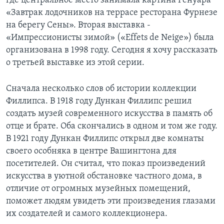
где центральное место занимала картина Ренуара
«Завтрак лодочников на террасе ресторана Фурнезе
Learning English
на берегу Сены». Вторая выставка -
«Импрессионисты зимой» («Effets de Neige») была
СОЦИАЛЬНЫЕ СЕТИ
организована в 1998 году. Сегодня я хочу рассказать
о третьей выставке из этой серии.
Сначала несколько слов об истории коллекции
Языки
Филлипса. В 1918 году Дункан Филлипс решил
создать музей современного искусства в память об
отце и брате. Оба скончались в одном и том же году.
В 1921 году Дункан Филлипс открыл две комнаты
своего особняка в центре Вашингтона для
посетителей. Он считал, что показ произведений
искусства в уютной обстановке частного дома, в
отличие от огромных музейных помещений,
поможет людям увидеть эти произведения глазами
их создателей и самого коллекционера.