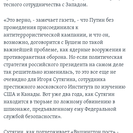
тесного сотрудничества с Западом.
Learning English
«Это верно, - замечает газета, - что Путин без
СОЦИАЛЬНЫЕ СЕТИ
промедления присоединился к
антитеррористической кампании, и что он,
возможно, договорится с Бушем по такой
важнейшей проблеме, как ядерные вооружения и
Языки
противоракетная оборона. Но если политическая
стратегия российского президента на самом деле
так решительно изменилась, то это все еще не
очевидно для Игоря Сутягина, сотрудника
престижного московского Института по изучению
США и Канады. Вот уже два года, как Сутягин
находится в тюрьме по ложному обвинению в
шпионаже, предъявленному ему Федеральной
службой безопасности».
Сутягин, как подчеркивает «Вашингтон пост» -