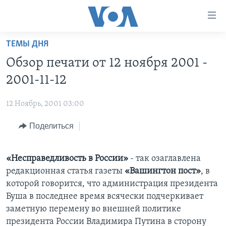
Линки
доступности
Перейти
ТЕМЫ ДНЯ
на
ГЛАВНОЕ
Обзор печати от 12 ноября 2001 -
основной
ПРОГРАММЫ
контент
2001-11-12
ПРОЕКТЫ
Перейти
АМЕРИКА
к
12 Ноябрь, 2001 03:00
ЭКСПЕРТИЗА
НОВОСТИ ЗА МИНУТУ
УЧИМ АНГЛИЙСКИЙ
основной
Поделиться
ИНТЕРВЬЮ
ИТОГИ
НАША АМЕРИКАНСКАЯ ИСТОРИЯ
навигации
Перейти
ФАКТЫ ПРОТИВ ФЕЙКОВ
ПОЧЕМУ ЭТО ВАЖНО?
А КАК В АМЕРИКЕ?
в
«Несправедливость в России»
- так озаглавлена
ЗА СВОБОДУ ПРЕССЫ
ДИСКУССИЯ VOA
АРТЕФАКТЫ
поиск
редакционная статья газеты
«Вашингтон пост»
, в
УЧИМ АНГЛИЙСКИЙ
ДЕТАЛИ
АМЕРИКАНСКИЕ ГОРОДКИ
которой говорится, что администрация президента
Буша в последнее время всячески подчеркивает
ВИДЕО
НЬЮ-ЙОРК NEW YORK
ТЕСТЫ
заметную перемену во внешней политике
ПОДПИСКА НА НОВОСТИ
АМЕРИКА. БОЛЬШОЕ ПУТЕШЕСТВИЕ
президента России Владимира Путина в сторону