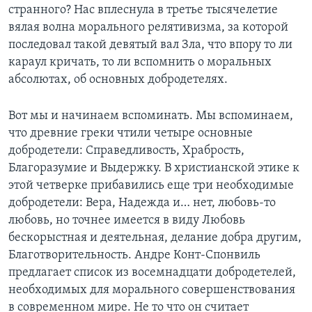
странного? Нас вплеснула в третье тысячелетие
Learning English
вялая волна морального релятивизма, за которой
последовал такой девятый вал Зла, что впору то ли
караул кричать, то ли вспомнить о моральных
СОЦИАЛЬНЫЕ СЕТИ
абсолютах, об основных добродетелях.
Вот мы и начинаем вспоминать. Мы вспоминаем,
Языки
что древние греки чтили четыре основные
добродетели: Справедливость, Храбрость,
Благоразумие и Выдержку. В христианской этике к
этой четверке прибавились еще три необходимые
добродетели: Вера, Надежда и… нет, любовь-то
любовь, но точнее имеется в виду Любовь
бескорыстная и деятельная, делание добра другим,
Благотворительность. Андре Конт-Спонвиль
предлагает список из восемнадцати добродетелей,
необходимых для морального совершенствования
в современном мире. Не то что он считает