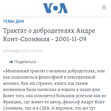
Линки
доступности
Перейти
ТЕМЫ ДНЯ
на
ГЛАВНОЕ
Трактат о добродетелях Андре
основной
ПРОГРАММЫ
контент
Конт-Спонвиля - 2001-11-09
ПРОЕКТЫ
Перейти
АМЕРИКА
к
09 Ноябрь, 2001 03:00
ЭКСПЕРТИЗА
НОВОСТИ ЗА МИНУТУ
УЧИМ АНГЛИЙСКИЙ
основной
Поделиться
ИНТЕРВЬЮ
ИТОГИ
НАША АМЕРИКАНСКАЯ ИСТОРИЯ
навигации
Перейти
ФАКТЫ ПРОТИВ ФЕЙКОВ
«Маленький трактат о великих добродетелях, или
ПОЧЕМУ ЭТО ВАЖНО?
А КАК В АМЕРИКЕ?
в
как пользоваться философией в повседневной
ЗА СВОБОДУ ПРЕССЫ
ДИСКУССИЯ VOA
АРТЕФАКТЫ
поиск
жизни». Как ни странно, книга под таким
УЧИМ АНГЛИЙСКИЙ
ДЕТАЛИ
АМЕРИКАНСКИЕ ГОРОДКИ
названием была написана и издана в наши дни.
Более того, она пользуется большим успехом как во
ВИДЕО
НЬЮ-ЙОРК NEW YORK
ТЕСТЫ
Франции, где живет ее автор, философ Андре Конт-
ПОДПИСКА НА НОВОСТИ
АМЕРИКА. БОЛЬШОЕ ПУТЕШЕСТВИЕ
Спонвиль, так и в США. А впрочем, что же тут