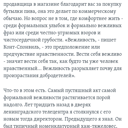
продавщица в магазине благодарит вас за покупку
бутылки пива, она это делает по коммерческому
обычаю. Но вопрос не в том, где комфортнее жить -
среди формальных улыбок и формально вежливых
фраз или среди честно-угрюмых взоров и
чистосердечной грубости. «Вежливость, - пишет
Конт-Спонвиль, - это предположение или
предчувствие нравственности. Вести себя вежливо
- значит вести себя так, как будто ты уже человек
нравственный... Вежливость разрыхляет почву для
произрастания добродетелей».
Что-то в этом есть. Самый пустяшный акт самой
формальной вежливости растягивается порой
надолго. Лет тридцать назад в дверях
ленинградского телецентра я столкнулся с его
новым тогда директором. Предыдущего я знал. Он
был типичный номенклатурный хам-тяжеловес,