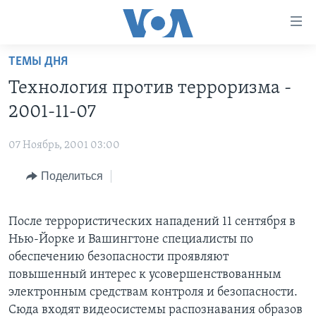
Линки
доступности
Перейти
ТЕМЫ ДНЯ
на
ГЛАВНОЕ
Технология против терроризма -
основной
ПРОГРАММЫ
контент
2001-11-07
ПРОЕКТЫ
Перейти
АМЕРИКА
к
07 Ноябрь, 2001 03:00
ЭКСПЕРТИЗА
НОВОСТИ ЗА МИНУТУ
УЧИМ АНГЛИЙСКИЙ
основной
Поделиться
ИНТЕРВЬЮ
ИТОГИ
НАША АМЕРИКАНСКАЯ ИСТОРИЯ
навигации
Перейти
ФАКТЫ ПРОТИВ ФЕЙКОВ
ПОЧЕМУ ЭТО ВАЖНО?
А КАК В АМЕРИКЕ?
в
После террористических нападений 11 сентября в
ЗА СВОБОДУ ПРЕССЫ
ДИСКУССИЯ VOA
АРТЕФАКТЫ
поиск
Нью-Йорке и Вашингтоне специалисты по
УЧИМ АНГЛИЙСКИЙ
ДЕТАЛИ
АМЕРИКАНСКИЕ ГОРОДКИ
обеспечению безопасности проявляют
повышенный интерес к усовершенствованным
ВИДЕО
НЬЮ-ЙОРК NEW YORK
ТЕСТЫ
электронным средствам контроля и безопасности.
ПОДПИСКА НА НОВОСТИ
АМЕРИКА. БОЛЬШОЕ ПУТЕШЕСТВИЕ
Сюда входят видеосистемы распознавания образов