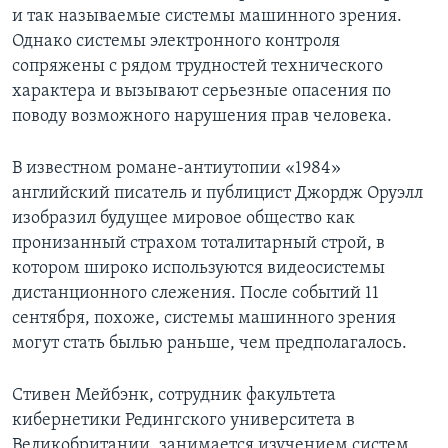
и так называемые системы машинного зрения.
Learning English
Однако системы электронного контроля
сопряжены с рядом трудностей технического
СОЦИАЛЬНЫЕ СЕТИ
характера и вызывают серьезные опасения по
поводу возможного нарушения прав человека.
В известном романе-антиутопии «1984»
Языки
английский писатель и публицист Джордж Оруэлл
изобразил будущее мировое общество как
пронизанный страхом тоталитарный строй, в
котором широко используются видеосистемы
дистанционного слежения. После событий 11
сентября, похоже, системы машинного зрения
могут стать былью раньше, чем предполагалось.
Стивен Мейбэнк, сотрудник факультета
кибернетики Редингского университета в
Великобритании, занимается изучением систем