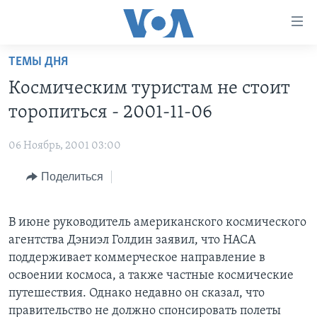
Линки
доступности
Перейти
ТЕМЫ ДНЯ
на
ГЛАВНОЕ
Космическим туристам не стоит
основной
ПРОГРАММЫ
контент
торопиться - 2001-11-06
ПРОЕКТЫ
Перейти
АМЕРИКА
к
06 Ноябрь, 2001 03:00
ЭКСПЕРТИЗА
НОВОСТИ ЗА МИНУТУ
УЧИМ АНГЛИЙСКИЙ
основной
Поделиться
ИНТЕРВЬЮ
ИТОГИ
НАША АМЕРИКАНСКАЯ ИСТОРИЯ
навигации
Перейти
ФАКТЫ ПРОТИВ ФЕЙКОВ
ПОЧЕМУ ЭТО ВАЖНО?
А КАК В АМЕРИКЕ?
в
В июне руководитель американского космического
ЗА СВОБОДУ ПРЕССЫ
ДИСКУССИЯ VOA
АРТЕФАКТЫ
поиск
агентства Дэниэл Голдин заявил, что НАСА
УЧИМ АНГЛИЙСКИЙ
ДЕТАЛИ
АМЕРИКАНСКИЕ ГОРОДКИ
поддерживает коммерческое направление в
освоении космоса, а также частные космические
ВИДЕО
НЬЮ-ЙОРК NEW YORK
ТЕСТЫ
путешествия. Однако недавно он сказал, что
ПОДПИСКА НА НОВОСТИ
АМЕРИКА. БОЛЬШОЕ ПУТЕШЕСТВИЕ
правительство не должно спонсировать полеты