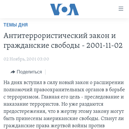
Линки
доступности
Перейти
ТЕМЫ ДНЯ
на
ГЛАВНОЕ
Антитеррористический закон и
основной
ПРОГРАММЫ
контент
гражданские свободы - 2001-11-02
ПРОЕКТЫ
Перейти
АМЕРИКА
к
02 Ноябрь, 2001 03:00
ЭКСПЕРТИЗА
НОВОСТИ ЗА МИНУТУ
УЧИМ АНГЛИЙСКИЙ
основной
Поделиться
ИНТЕРВЬЮ
ИТОГИ
НАША АМЕРИКАНСКАЯ ИСТОРИЯ
навигации
Перейти
ФАКТЫ ПРОТИВ ФЕЙКОВ
На днях вступил в силу новый закон о расширении
ПОЧЕМУ ЭТО ВАЖНО?
А КАК В АМЕРИКЕ?
в
полномочий правоохранительных органов в борьбе
ЗА СВОБОДУ ПРЕССЫ
ДИСКУССИЯ VOA
АРТЕФАКТЫ
поиск
с терроризмом. Главная его цель - преследование и
УЧИМ АНГЛИЙСКИЙ
ДЕТАЛИ
АМЕРИКАНСКИЕ ГОРОДКИ
наказание террористов. Но уже раздаются
предостережения, что в жертву этому закону могут
ВИДЕО
НЬЮ-ЙОРК NEW YORK
ТЕСТЫ
быть принесены американские свободы. Станут ли
ПОДПИСКА НА НОВОСТИ
АМЕРИКА. БОЛЬШОЕ ПУТЕШЕСТВИЕ
гражданские права жертвой войны против