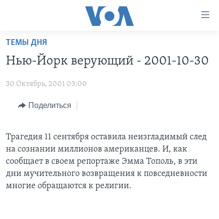
Линки
доступности
Перейти
ТЕМЫ ДНЯ
на
ГЛАВНОЕ
Нью-Йорк верующий - 2001-10-30
основной
ПРОГРАММЫ
контент
30 Октябрь, 2001 03:00
ПРОЕКТЫ
Перейти
АМЕРИКА
к
ЭКСПЕРТИЗА
Поделиться
НОВОСТИ ЗА МИНУТУ
УЧИМ АНГЛИЙСКИЙ
основной
ИНТЕРВЬЮ
ИТОГИ
НАША АМЕРИКАНСКАЯ ИСТОРИЯ
навигации
Перейти
Трагедия 11 сентября оставила неизгладимый след
ФАКТЫ ПРОТИВ ФЕЙКОВ
ПОЧЕМУ ЭТО ВАЖНО?
А КАК В АМЕРИКЕ?
в
на сознании миллионов американцев. И, как
ЗА СВОБОДУ ПРЕССЫ
ДИСКУССИЯ VOA
АРТЕФАКТЫ
поиск
сообщает в своем репортаже Эмма Тополь, в эти
дни мучительного возвращения к повседневности
УЧИМ АНГЛИЙСКИЙ
ДЕТАЛИ
АМЕРИКАНСКИЕ ГОРОДКИ
многие обращаются к религии.
ВИДЕО
НЬЮ-ЙОРК NEW YORK
ТЕСТЫ
ПОДПИСКА НА НОВОСТИ
АМЕРИКА. БОЛЬШОЕ ПУТЕШЕСТВИЕ