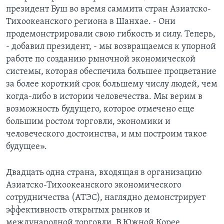
президент Буш во время саммита стран Азиатско-
Learning English
Тихоокеанского региона в Шанхае. - Они
продемонстрировали свою гибкость и силу. Теперь,
СОЦИАЛЬНЫЕ СЕТИ
- добавил президент, - мы возвращаемся к упорной
работе по созданию рыночной экономической
системы, которая обеспечила большее процветание
за более короткий срок большему числу людей, чем
Языки
когда-либо в истории человечества. Мы верим в
возможность будущего, которое отмечено еще
большим ростом торговли, экономики и
человеческого достоинства, и мы построим такое
будущее».
Двадцать одна страна, входящая в организацию
Азиатско-Тихоокеанского экономического
сотрудничества (АТЭС), наглядно демонстрирует
эффективность открытых рынков и
международной торговли. В Южной Корее