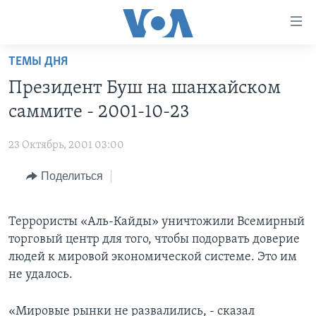
Линки
доступности
Перейти
ТЕМЫ ДНЯ
на
ГЛАВНОЕ
Президент Буш на шанхайском
основной
ПРОГРАММЫ
контент
саммите - 2001-10-23
ПРОЕКТЫ
Перейти
АМЕРИКА
к
23 Октябрь, 2001 03:00
ЭКСПЕРТИЗА
НОВОСТИ ЗА МИНУТУ
УЧИМ АНГЛИЙСКИЙ
основной
Поделиться
ИНТЕРВЬЮ
ИТОГИ
НАША АМЕРИКАНСКАЯ ИСТОРИЯ
навигации
Перейти
ФАКТЫ ПРОТИВ ФЕЙКОВ
ПОЧЕМУ ЭТО ВАЖНО?
А КАК В АМЕРИКЕ?
в
Террористы «Аль-Кайды» уничтожили Всемирный
ЗА СВОБОДУ ПРЕССЫ
ДИСКУССИЯ VOA
АРТЕФАКТЫ
поиск
торговый центр для того, чтобы подорвать доверие
УЧИМ АНГЛИЙСКИЙ
ДЕТАЛИ
АМЕРИКАНСКИЕ ГОРОДКИ
людей к мировой экономической системе. Это им
не удалось.
ВИДЕО
НЬЮ-ЙОРК NEW YORK
ТЕСТЫ
ПОДПИСКА НА НОВОСТИ
АМЕРИКА. БОЛЬШОЕ ПУТЕШЕСТВИЕ
«Мировые рынки не развалились, - сказал