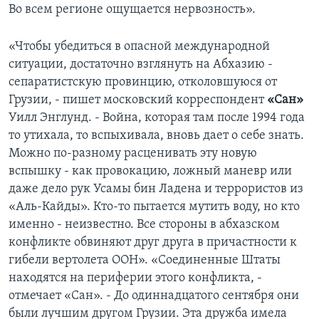
Во всем регионе ощущается нервозность».
«Чтобы убедиться в опасной международной
ситуации, достаточно взглянуть на Абхазию -
сепаратистскую провинцию, отколовшуюся от
Грузии, - пишет московский корреспондент
«Сан»
Уилл Энглунд. - Война, которая там после 1994 года
то утихала, то вспыхивала, вновь дает о себе знать.
Можно по-разному расценивать эту новую
вспышку - как провокацию, ложный маневр или
даже дело рук Усамы бин Ладена и террористов из
«Аль-Кайды». Кто-то пытается мутить воду, но кто
именно - неизвестно. Все стороны в абхазском
конфликте обвиняют друг друга в причастности к
гибели вертолета ООН». «Соединенные Штаты
находятся на периферии этого конфликта, -
отмечает «Сан». - До одиннадцатого сентября они
были лучшим другом Грузии. Эта дружба имела