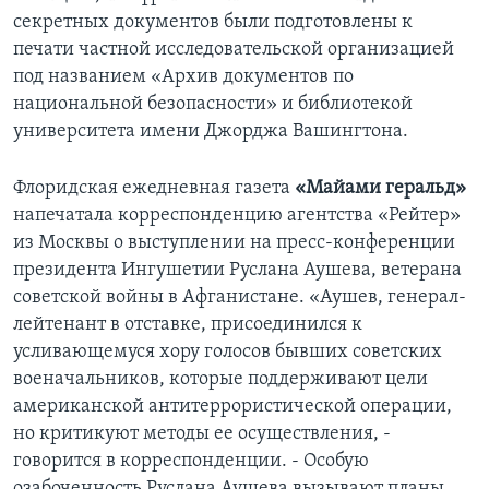
секретных документов были подготовлены к
печати частной исследовательской организацией
под названием «Архив документов по
национальной безопасности» и библиотекой
университета имени Джорджа Вашингтона.
Флоридская ежедневная газета
«Майами геральд»
напечатала корреспонденцию агентства «Рейтер»
из Москвы о выступлении на пресс-конференции
президента Ингушетии Руслана Аушева, ветерана
советской войны в Афганистане. «Аушев, генерал-
лейтенант в отставке, присоединился к
усливающемуся хору голосов бывших советских
военачальников, которые поддерживают цели
американской антитеррористической операции,
но критикуют методы ее осуществления, -
говорится в корреспонденции. - Особую
озабоченность Руслана Аушева вызывают планы