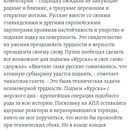
коментарии. - Подлодку ожидали не ликующие
родные и близкие, а траурные церемонии и
открытые могилы. Русские вместе со своими
голландскими и другими европейскими
партнерами проявили настойчивость и упорство и
подняли лодку на поверхность. Это свидетельство
их умения преодолевать трудности и верности
президента своему слову. Путин пообещал сделать
все возможное для подъема «Курска» и свое слово
сдержал». «Вначале сами русские сомневались, что
атомную субмарину удастся поднять, - отмечает
чикагская газета. - Это была техническая задача
неимоверной трудности. Подъем «Курска» с
морского дна - крупнейшая операция подобного
рода за всю историю. Поскольку на АПЛ оставались
ядерные реакторы и неразорвавшиеся торпеды,
никто не мог поручиться, что могло бы произойти
при технических сбоях. Но в конце концов