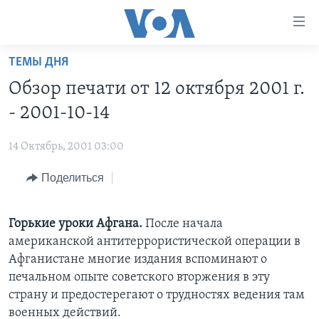
Линки
доступности
Перейти
ТЕМЫ ДНЯ
на
ГЛАВНОЕ
Обзор печати от 12 октября 2001 г.
основной
ПРОГРАММЫ
контент
- 2001-10-14
ПРОЕКТЫ
Перейти
АМЕРИКА
к
14 Октябрь, 2001 03:00
ЭКСПЕРТИЗА
НОВОСТИ ЗА МИНУТУ
УЧИМ АНГЛИЙСКИЙ
основной
Поделиться
ИНТЕРВЬЮ
ИТОГИ
НАША АМЕРИКАНСКАЯ ИСТОРИЯ
навигации
Перейти
ФАКТЫ ПРОТИВ ФЕЙКОВ
ПОЧЕМУ ЭТО ВАЖНО?
А КАК В АМЕРИКЕ?
в
Горькие уроки Афгана.
После начала
ЗА СВОБОДУ ПРЕССЫ
ДИСКУССИЯ VOA
АРТЕФАКТЫ
поиск
американской антитеррористической операции в
УЧИМ АНГЛИЙСКИЙ
ДЕТАЛИ
АМЕРИКАНСКИЕ ГОРОДКИ
Афганистане многие издания вспоминают о
печальном опыте советского вторжения в эту
ВИДЕО
НЬЮ-ЙОРК NEW YORK
ТЕСТЫ
страну и предостерегают о трудностях ведения там
ПОДПИСКА НА НОВОСТИ
АМЕРИКА. БОЛЬШОЕ ПУТЕШЕСТВИЕ
военных действий.