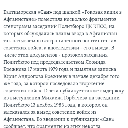
Learning English
Балтиморская
«Сан»
под шапкой «Роковая акция в
Афганистане» поместила несколько фрагментов
СОЦИАЛЬНЫЕ СЕТИ
стенограмм заседаний Политбюро ЦК КПСС, на
которых обсуждались планы ввода в Афганистан
так называемого «ограниченного контингента»
советских войск, а впоследствии - его вывода. В
Языки
числе этих документов - протокол заседания
Политбюро под председательством Леонида
Брежнева 17 марта 1979 года и памятная записка
Юрия Андропова Брежневу в начале декабря того
же года, за которой последовало вторжение
советских войск. Газета публикует также выдержку
из выступления Михаила Горбачева на заседании
Политбюро 13 ноября 1986 года, в котором он
высказался за вывод советских войск из
Афганистана. Во введении к публикации «Сан»
сообщает, что фрагменты из этих некогда