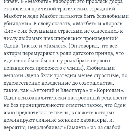
изъян. В «Макбете» наоборот: это проблеск добра
становится причиной трагических страданий -
Макбет и леди Макбет пытаются быть беззлобными
убийцами». К слову сказать, «Макбет» и «Король
Лир» с их безумными страстями не относились к
числу любимых шекспировских произведений
Одена. Так же и «Гамлет». (Он говорил, что все
актеры перемудряют в роли датского принца, что
идеально было бы на эту роль брать первого
попавшегося прохожего с улицы). Любимыми
вещами Одена были трагедии менее страстные, но
художественно доведенные до совершенства,
такие, как «Антоний и Клеопатра» и «Кориолан».
Один психоаналитически настроенный рецензент
не без проницательности отметил также, что Оден
явно предпочитал те пьесы, в сюжете которых
доминируют сильные женские характеры, и,
вероятно, недолюбливал «Гамлета» из-за слабой