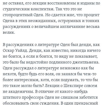
не оставил, его лекции восстановлены и изданы по
Learning English
студенческим конспектам. Так что это не
стопроцентный Оден. Но сдается мне, что процент
Одена в этих неожиданных, остроумных и тонких
СОЦИАЛЬНЫЕ СЕТИ
рассуждениях о величайшем англичанине весьма
велик.
Языки
В рассуждениях о литературе Оден был денди, как
Оскар Уайлд. Денди, как известно, никогда ничего
не боится, а если и боится, то виду не показывает,
это было бы недостойно подлинного джентльмена.
Оден рассуждал о литературе немножко как бы
нехотя, будто будь его воля, он занялся бы чем-то
более интересным, хотя, если подумать, то что бы
это такое могло быть? Лекции о Шекспире совсем
не академичны. В отличие от какого-нибудь
штатного профессора Оден не слишком заботится
обосновывать свои суждения. В один прекрасный