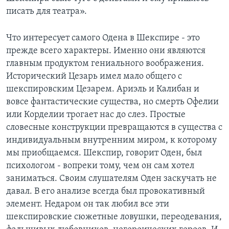
писать для театра».
Что интересует самого Одена в Шекспире - это
прежде всего характеры. Именно они являются
главным продуктом гениального воображения.
Исторический Цезарь имел мало общего с
шекспировским Цезарем. Ариэль и Калибан и
вовсе фантастические существа, но смерть Офелии
или Корделии трогает нас до слез. Простые
словесные конструкции превращаются в существа с
индивидуальным внутренним миром, к которому
мы приобщаемся. Шекспир, говорит Оден, был
психологом - вопреки тому, чем он сам хотел
заниматься. Своим слушателям Оден заскучать не
давал. В его анализе всегда был провокативный
элемент. Недаром он так любил все эти
шекспировские сюжетные ловушки, переодевания,