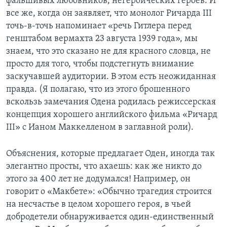
фальшивых любовников, негероических героев. И
все же, когда он заявляет, что монолог Ричарда III
точь-в-точь напоминает «речь Гитлера перед
генштабом вермахта 23 августа 1939 года», мы
знаем, что это сказано не для красного словца, не
просто для того, чтобы подстегнуть внимание
заскучавшей аудитории. В этом есть неожиданная
правда. (Я полагаю, что из этого брошенного
вскользь замечания Одена родилась режиссерская
концепция хорошего английского фильма «Ричард
III» с Ианом Маккелленом в заглавной роли).
Объяснения, которые предлагает Оден, иногда так
элегантно просты, что ахаешь: как же никто до
этого за 400 лет не додумался! Например, он
говорит о «Макбете»: «Обычно трагедия строится
на несчастье в целом хорошего героя, в чьей
добродетели обнаруживается один-единственный