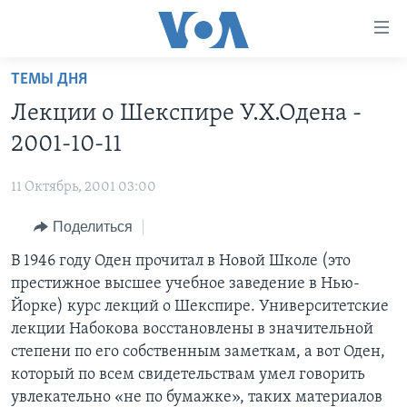
Линки
доступности
Перейти
ТЕМЫ ДНЯ
на
ГЛАВНОЕ
Лекции о Шекспире У.Х.Одена -
основной
ПРОГРАММЫ
контент
2001-10-11
ПРОЕКТЫ
Перейти
АМЕРИКА
к
11 Октябрь, 2001 03:00
ЭКСПЕРТИЗА
НОВОСТИ ЗА МИНУТУ
УЧИМ АНГЛИЙСКИЙ
основной
Поделиться
ИНТЕРВЬЮ
ИТОГИ
НАША АМЕРИКАНСКАЯ ИСТОРИЯ
навигации
Перейти
ФАКТЫ ПРОТИВ ФЕЙКОВ
В 1946 году Оден прочитал в Новой Школе (это
ПОЧЕМУ ЭТО ВАЖНО?
А КАК В АМЕРИКЕ?
в
престижное высшее учебное заведение в Нью-
ЗА СВОБОДУ ПРЕССЫ
ДИСКУССИЯ VOA
АРТЕФАКТЫ
поиск
Йорке) курс лекций о Шекспире. Университетские
УЧИМ АНГЛИЙСКИЙ
ДЕТАЛИ
АМЕРИКАНСКИЕ ГОРОДКИ
лекции Набокова восстановлены в значительной
степени по его собственным заметкам, а вот Оден,
ВИДЕО
НЬЮ-ЙОРК NEW YORK
ТЕСТЫ
который по всем свидетельствам умел говорить
ПОДПИСКА НА НОВОСТИ
АМЕРИКА. БОЛЬШОЕ ПУТЕШЕСТВИЕ
увлекательно «не по бумажке», таких материалов