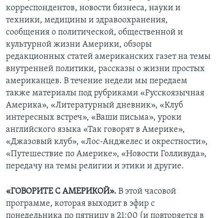
корреспондентов, новости бизнеса, науки и
Learning English
техники, медицины и здравоохранения,
сообщения о политической, общественной и
СОЦИАЛЬНЫЕ СЕТИ
культурной жизни Америки, обзоры
редакционных статей американских газет на темы
внутренней политики, рассказы о жизни простых
американцев. В течение недели мы передаем
Языки
также материалы под рубриками «Русскоязычная
Америка», «Литературный дневник», «Клуб
интересных встреч», «Ваши письма», уроки
английского языка «Так говорят в Америке»,
«Джазовый клуб», «Лос-Анджелес и окрестности»,
«Путешествие по Америке», «Новости Голливуда»,
передачу на темы религии и этики и другие.
«ГОВОРИТЕ С АМЕРИКОЙ».
В этой часовой
программе, которая выходит в эфир с
понедельника по пятницу в 21:00 (и повторяется в