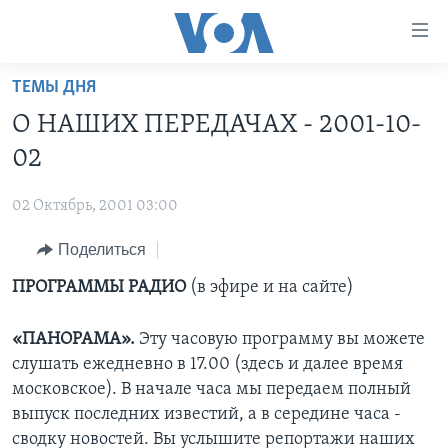
Линки
доступности
Перейти
ТЕМЫ ДНЯ
на
ГЛАВНОЕ
О НАШИХ ПЕРЕДАЧАХ - 2001-10-
основной
ПРОГРАММЫ
контент
02
ПРОЕКТЫ
Перейти
АМЕРИКА
к
02 Октябрь, 2001 03:00
ЭКСПЕРТИЗА
НОВОСТИ ЗА МИНУТУ
УЧИМ АНГЛИЙСКИЙ
основной
Поделиться
ИНТЕРВЬЮ
ИТОГИ
НАША АМЕРИКАНСКАЯ ИСТОРИЯ
навигации
Перейти
ФАКТЫ ПРОТИВ ФЕЙКОВ
ПРОГРАММЫ РАДИО
(в эфире и на сайте)
ПОЧЕМУ ЭТО ВАЖНО?
А КАК В АМЕРИКЕ?
в
ЗА СВОБОДУ ПРЕССЫ
ДИСКУССИЯ VOA
АРТЕФАКТЫ
поиск
«ПАНОРАМА».
Эту часовую программу вы можете
УЧИМ АНГЛИЙСКИЙ
ДЕТАЛИ
АМЕРИКАНСКИЕ ГОРОДКИ
слушать ежедневно в 17.00 (здесь и далее время
московское). В начале часа мы передаем полный
ВИДЕО
НЬЮ-ЙОРК NEW YORK
ТЕСТЫ
выпуск последних известий, а в середине часа -
ПОДПИСКА НА НОВОСТИ
АМЕРИКА. БОЛЬШОЕ ПУТЕШЕСТВИЕ
сводку новостей. Вы услышите репортажи наших