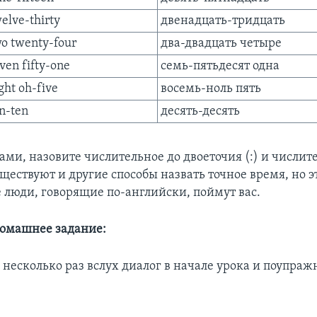
elve-thirty
двенадцать-тридцать
o twenty-four
два-двадцать четыре
ven fifty-one
семь-пятьдесят одна
ght oh-five
восемь-ноль пять
n-ten
десять-десять
ми, назовите числительное до двоеточия (:) и числит
ществуют и другие способы назвать точное время, но 
е люди, говорящие по-английски, поймут вас.
омашнее задание:
 несколько раз вслух диалог в начале урока и поупраж