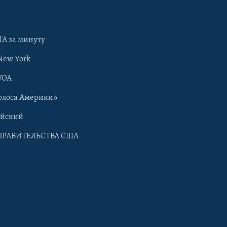
А за минуту
New York
VOA
олоса Америки»
ийский
ПРАВИТЕЛЬСТВА США