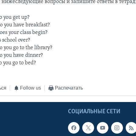
на нижеследующие вопросы и запишите ответы в тетрад
o you get up?
o you have breakfast?
oes your class begin?
s school over?
 you go to the library?
o you have dinner?
o you go to bed?
ься
Follow us
Распечатать
Ы
СОЦИАЛЬНЫЕ СЕТИ