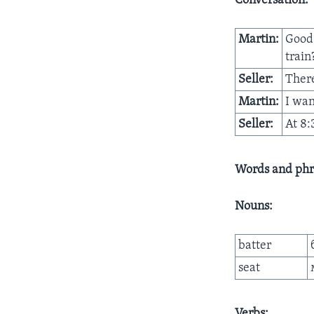
Conversation:
Martin:
Good 
train
Seller:
There
Martin:
I wan
Seller:
At 8:
Words and phr
Nouns:
batter
seat
Verbs: