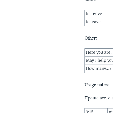
to arrive
to leave
Other:
Here you are.
May I help yo
How many...?
Usage notes:
Проще всего 
9:15
ni