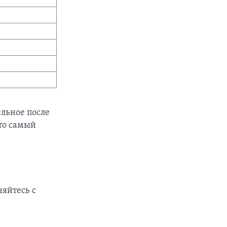
ельное после
это самый
няйтесь с