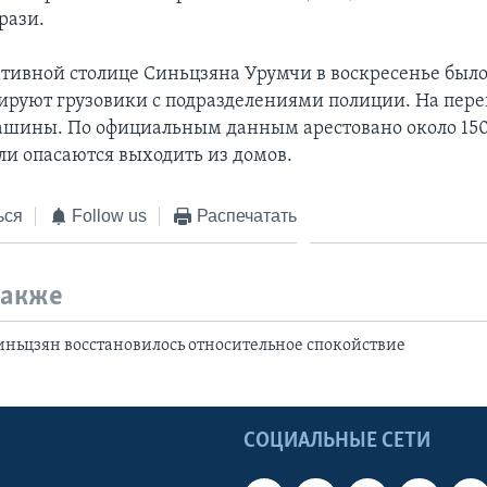
рази.
тивной столице Синьцзяна Урумчи в воскресенье было
ируют грузовики с подразделениями полиции. На пере
ашины. По официальным данным арестовано около 150
и опасаются выходить из домов.
ься
Follow us
Распечатать
также
ньцзян восстановилось относительное спокойствие
Ы
СОЦИАЛЬНЫЕ СЕТИ