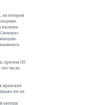
, на котором
иньцзяне.
я насилия
«Синьхуа»
Синьцзян-
казывалось
а, причем 137
 что число
ых иранских
днако это не
й аятолла