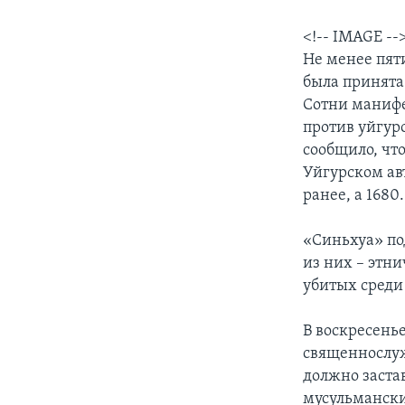
<!-- IMAGE --
Не менее пят
была принята
Сотни манифе
против уйгур
сообщило, чт
Уйгурском ав
ранее, а 1680.
«Синьхуа» под
из них – этн
убитых среди
В воскресень
священнослуж
должно заста
мусульмански