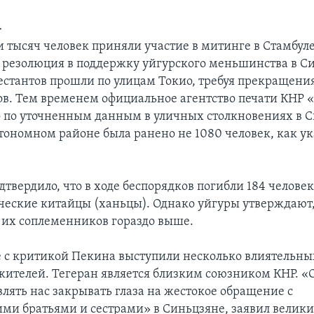
>
и тысяч человек приняли участие в митинге в Стамбуле
 резолюция в поддержку уйгурского меньшинства в С
стантов прошли по улицам Токио, требуя прекращени
ов. Тем временем официальное агентство печати КНР 
о по уточненным данным в уличных столкновениях в 
тономном районе была ранено не 1080 человек, как у
твердило, что в ходе беспорядков погибли 184 человек
ические китайцы (ханьцы). Однако уйгуры утверждают,
 их соплеменников гораздо выше.
е с критикой Пекина выступили несколько влиятельн
ителей. Тегеран является близким союзником КНР. «О
влять нас закрывать глаза на жестокое обращение с
ми братьями и сестрами» в Синьцзяне, заявил велики