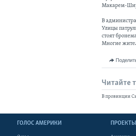
Макарем-Ши
В администра
Улицы патрул
стоят бронем
Многие жител
Поделит
Читайте 
В провинции Си
ГОЛОС АМЕРИКИ
ПРОЕКТ